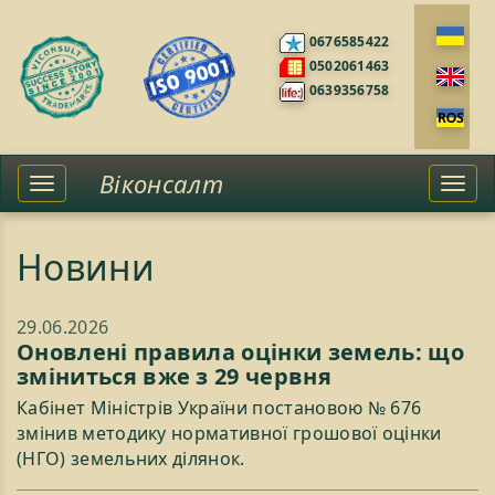
0676585422
0502061463
0639356758
Віконсалт
Toggle
Togg
left
navi
sidebar
Новини
29.06.2026
Оновлені правила оцінки земель: що
зміниться вже з 29 червня
Кабінет Міністрів України постановою № 676
змінив методику нормативної грошової оцінки
(НГО) земельних ділянок.