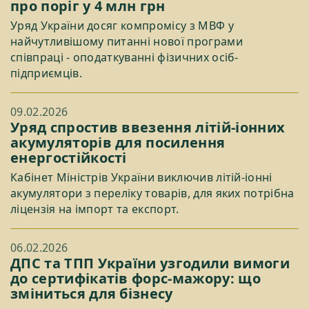
про поріг у 4 млн грн
Уряд України досяг компромісу з МВФ у
найчутливішому питанні нової програми
співпраці - оподаткуванні фізичних осіб-
підприємців.
09.02.2026
Уряд спростив ввезення літій-іонних
акумуляторів для посилення
енергостійкості
Кабінет Міністрів України виключив літій-іонні
акумулятори з переліку товарів, для яких потрібна
ліцензія на імпорт та експорт.
06.02.2026
ДПС та ТПП України узгодили вимоги
до сертифікатів форс-мажору: що
зміниться для бізнесу