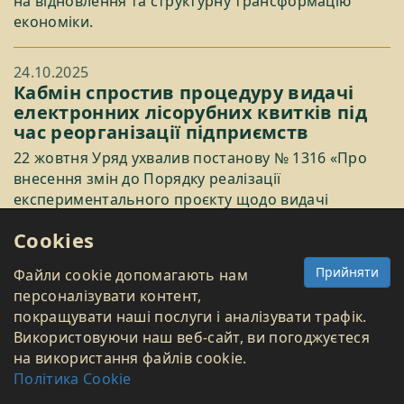
на відновлення та структурну трансформацію
економіки.
24.10.2025
Кабмін спростив процедуру видачі
електронних лісорубних квитків під
час реорганізації підприємств
22 жовтня Уряд ухвалив постанову № 1316 «Про
внесення змін до Порядку реалізації
експериментального проєкту щодо видачі
спеціального дозволу на спеціальне
Cookies
використання лісових ресурсів (лісорубного
квитка) в електронній формі».
Прийняти
Файли cookie допомагають нам
персоналізувати контент,
20.10.2025
покращувати наші послуги і аналізувати трафік.
Нові безмитні квоти на ключові
Використовуючи наш веб-сайт, ви погоджуєтеся
товари для аграріїв в цифрах
на використання файлів cookie.
Як ми повідомляли, 15 жовтня Україна та ЄС
Політика Cookie
домовилися про скасування тарифів і збільшення