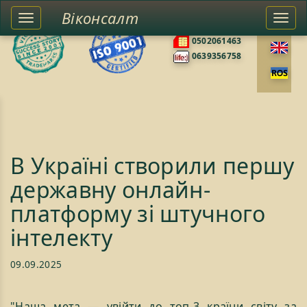
Віконсалт
Toggle
Togg
0676585422
left
navi
0502061463
sidebar
0639356758
В Україні створили першу
державну онлайн-
платформу зі штучного
інтелекту
09.09.2025
"Наша мета — увійти до топ-3 країни світу за