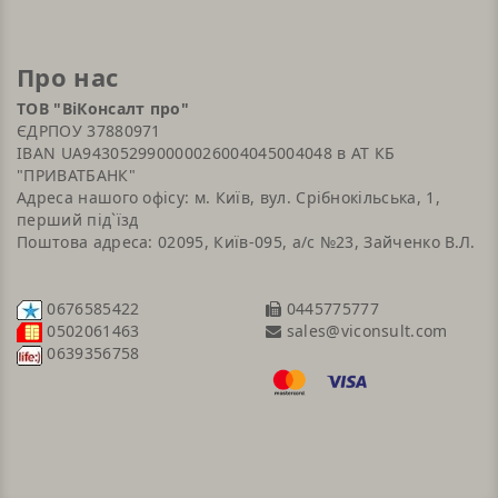
Про нас
ТОВ "ВіКонсалт про"
ЄДРПОУ 37880971
IBAN UA943052990000026004045004048 в АТ КБ
"ПРИВАТБАНК"
Адреса нашого офісу: м. Київ, вул. Срібнокільська, 1,
перший під`їзд
Поштова адреса: 02095, Київ-095, а/с №23, Зайченко В.Л.
0676585422
0445775777
sales@viconsult.com
0502061463
0639356758