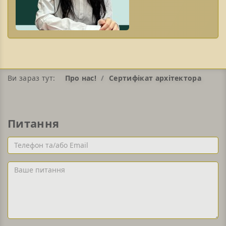
Ви зараз тут:
Про нас!
Сертифікат архітектора
Питання
Телефон
та/
або
Ваше
Email
питання