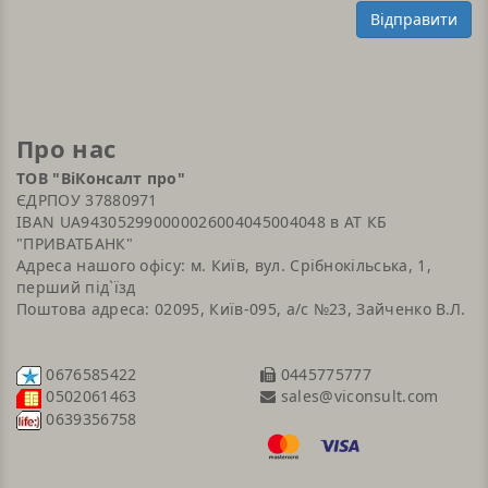
Відправити
Про нас
ТОВ "ВіКонсалт про"
ЄДРПОУ 37880971
IBAN UA943052990000026004045004048 в АТ КБ
"ПРИВАТБАНК"
Адреса нашого офісу: м. Київ, вул. Срібнокільська, 1,
перший під`їзд
Поштова адреса: 02095, Київ-095, а/с №23, Зайченко В.Л.
0676585422
0445775777
sales@viconsult.com
0502061463
0639356758