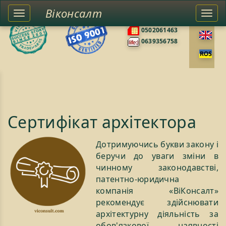
Віконсалт
Toggle
Togg
0676585422
left
navi
0502061463
sidebar
0639356758
Сертифікат архітектора
Дотримуючись букви закону і
беручи до уваги зміни в
чинному законодавстві,
патентно-юридична
компанія «ВіКонсалт»
рекомендує здійснювати
архітектурну діяльність за
обов'язкової наявності