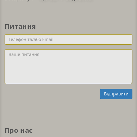
Питання
Телефон
та/
або
Ваше
Email
питання
Відправити
Про нас