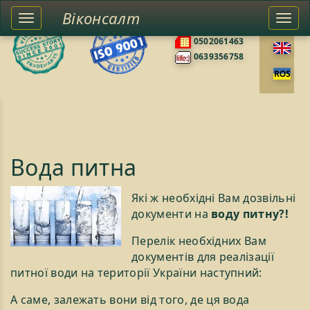
Віконсалт
Toggle
Togg
0676585422
left
navi
0502061463
sidebar
0639356758
Вода питна
Які ж необхідні Вам дозвільні
документи на
воду питну?!
Перелік необхідних Вам
документів для реалізації
питної води на території України наступний:
А саме, залежать вони від того, де ця вода