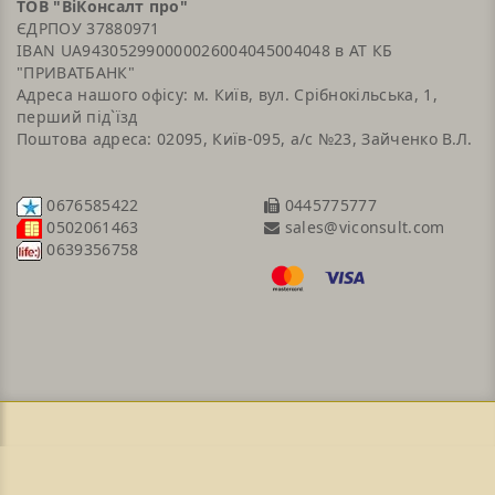
ТОВ "ВіКонсалт про"
ЄДРПОУ 37880971
IBAN UA943052990000026004045004048 в АТ КБ
"ПРИВАТБАНК"
Адреса нашого офісу: м. Київ, вул. Срібнокільська, 1,
перший під`їзд
Поштова адреса: 02095, Київ-095, а/с №23, Зайченко В.Л.
0676585422
0445775777
sales@viconsult.com
0502061463
0639356758