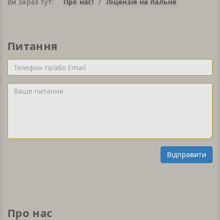
Ви зараз тут:
Про нас!
Ліцензія на пальне
Питання
Телефон
та/
або
Ваше
Email
питання
Відправити
Про нас