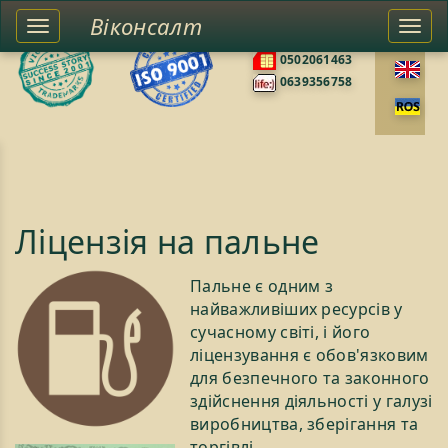
Віконсалт
Toggle
Togg
0676585422
left
navi
0502061463
sidebar
0639356758
Ліцензія на пальне
Пальне є одним з
найважливіших ресурсів у
сучасному світі, і його
ліцензування є обов'язковим
для безпечного та законного
здійснення діяльності у галузі
виробництва, зберігання та
торгівлі.