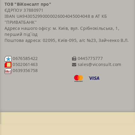
ТОВ "ВіКонсалт про"
ЄДРПОУ 37880971
IBAN UA943052990000026004045004048 в АТ КБ
"ПРИВАТБАНК"
Адреса нашого офісу: м. Київ, вул. Срібнокільська, 1,
перший під`їзд
Поштова адреса: 02095, Київ-095, а/с №23, Зайченко В.Л.
0676585422
0445775777
sales@viconsult.com
0502061463
0639356758