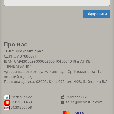
Відправити
Про нас
ТОВ "ВіКонсалт про"
ЄДРПОУ 37880971
IBAN UA943052990000026004045004048 в АТ КБ
"ПРИВАТБАНК"
Адреса нашого офісу: м. Київ, вул. Срібнокільська, 1,
перший під`їзд
Поштова адреса: 02095, Київ-095, а/с №23, Зайченко В.Л.
0676585422
0445775777
sales@viconsult.com
0502061463
0639356758