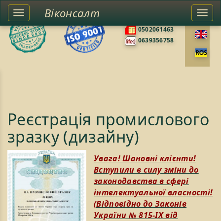
Віконсалт
Toggle
Togg
0676585422
left
navi
0502061463
sidebar
0639356758
Реєстрація промислового
зразку (дизайну)
Увага! Шановні клієнти!
Вступили в силу зміни до
законодавства в сфері
інтелектуальної власності!
(Відповідно до Законів
України № 815-IX від