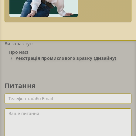
Ви зараз тут:
Про нас!
Реєстрація промислового зразку (дизайну)
Питання
Телефон
та/
або
Ваше
Email
питання