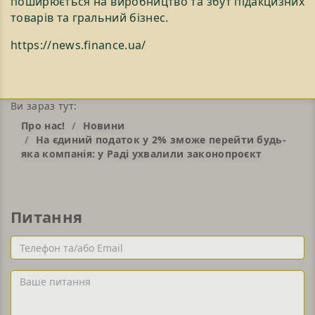
поширюється на виробництво та збут підакцизних
товарів та гральний бізнес.
https://news.finance.ua/
Ви зараз тут:
Про нас!
Новини
На єдиний податок у 2% зможе перейти будь-
яка компанія: у Раді ухвалили законопроєкт
Питання
Телефон
та/
або
Ваше
Email
питання