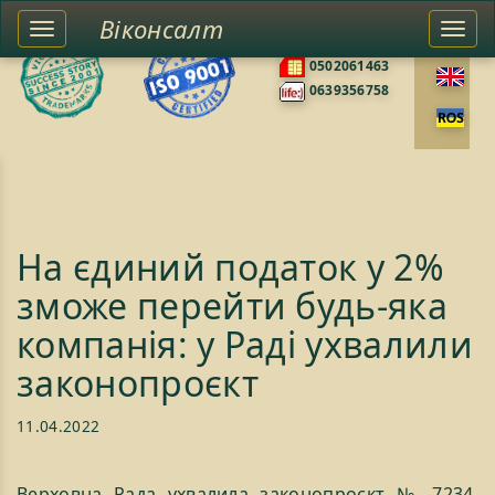
Віконсалт
Toggle
Togg
0676585422
left
navi
0502061463
sidebar
0639356758
На єдиний податок у 2%
зможе перейти будь-яка
компанія: у Раді ухвалили
законопроєкт
11.04.2022
Верховна Рада ухвалила законопроєкт № 7234,