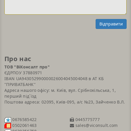
Відправити
Про нас
ТОВ "ВіКонсалт про"
ЄДРПОУ 37880971
IBAN UA943052990000026004045004048 в АТ КБ
"ПРИВАТБАНК"
Адреса нашого офісу: м. Київ, вул. Срібнокільська, 1,
перший під`їзд
Поштова адреса: 02095, Київ-095, а/с №23, Зайченко В.Л.
0676585422
0445775777
sales@viconsult.com
0502061463