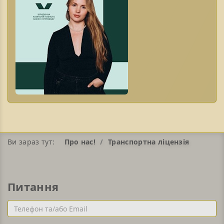
Ви зараз тут:
Про нас!
Транспортна ліцензія
Питання
Телефон
та/