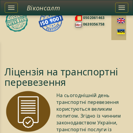
Віконсалт
Toggle
Togg
0676585422
left
navi
0502061463
sidebar
0639356758
Ліцензія на транспортні
перевезення
На сьогоднішній день
транспортні перевезення
користуються великим
попитом. Згідно із чинним
законодавством України,
транспортні послуги із