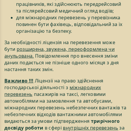
працівників, які здійснюють передрейсовий
та післярейсовий медичний огляд водіїв;
для міжнародних перевезень у перевізника
повинен бути фахівець, відповідальний за їх
організацію та безпеку.
За необхідності ліцензія на перевезення може
бути
розширена, звужена, переоформлена чи
анульована.
Повідомлення про внесення зміни
даних подається не пізніше одного місяця з дня
настання таких змін.
Важливо !!!
Ліцензії на право здійснення
господарської діяльності з
міжнародних
перевезень
пасажирів на таксі, легковими
автомобілями на замовлення та автобусами,
міжнародних перевезень небезпечних вантажів та
небезпечних відходів вантажними автомобілями
видаються за умови підтвердження
трирічного
досвіду роботи
в сфері
внутрішніх перевезень
за