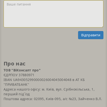
або
Ваше
Email
питання
Відправити
Про нас
ТОВ "ВіКонсалт про"
ЄДРПОУ 37880971
IBAN UA943052990000026004045004048 в АТ КБ
"ПРИВАТБАНК"
Адреса нашого офісу: м. Київ, вул. Срібнокільська, 1,
перший під`їзд
Поштова адреса: 02095, Київ-095, а/с №23, Зайченко В.Л.