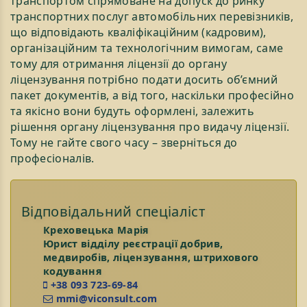
транспортом спрямоване на допуск до ринку
транспортних послуг автомобільних перевізників,
що відповідають кваліфікаційним (кадровим),
організаційним та технологічним вимогам, саме
тому для отримання ліцензії до органу
ліцензування потрібно подати досить об’ємний
пакет документів, а від того, наскільки професійно
та якісно вони будуть оформлені, залежить
рішення органу ліцензування про видачу ліцензії.
Тому не гайте свого часу – зверніться до
професіоналів.
Відповідальний спеціаліст
Креховецька Марія
Юрист відділу реєстрації добрив,
медвиробів, ліцензування, штрихового
кодування
+38 093 723-69-84
mmi@viconsult.com