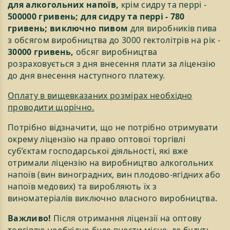
для алкогольних напоїв,
крім сидру та перрі -
500000 гривень; для сидру та перрі - 780
гривень; виключно пивом
для виробників пива
з обсягом виробництва до 3000 гектолітрів на рік -
30000 гривень,
обсяг виробництва
розраховується з дня внесення плати за ліцензію
до дня внесення наступного платежу.
Оплату в вищевказаних розмірах необхідно
проводити щорічно.
Потрібно відзначити, що не потрібно отримувати
окрему ліцензію на право оптової торгівлі
суб’єктам господарської діяльності, які вже
отримали ліцензію на виробництво алкогольних
напоїв (вин виноградних, вин плодово-ягідних або
напоїв медових) та виробляють їх з
виноматеріалів виключно власного виробництва.
Важливо!
Після oтримання ліцензії на оптову
торгівлю необхідно буде внести місце, де будуть