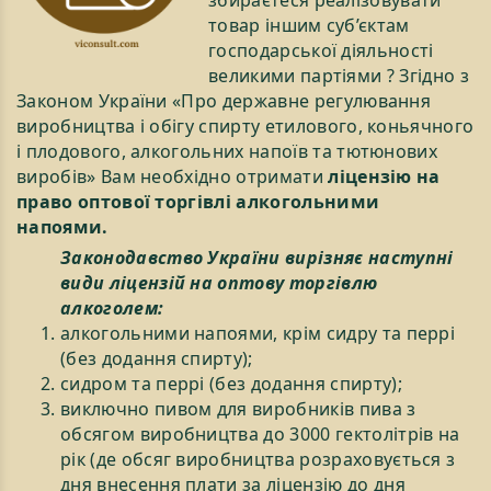
збираєтеся реалізовувати
товар іншим суб’єктам
господарської діяльності
великими партіями ? Згідно з
Законом України «Про державне регулювання
виробництва і обігу спирту етилового, коньячного
і плодового, алкогольних напоїв та тютюнових
виробів» Вам необхідно отримати
ліцензію на
право оптової торгівлі алкогольними
напоями.
Законодавство України вирізняє наступні
види ліцензій на оптову торгівлю
алкоголем:
алкогольними напоями, крім сидру та перрі
(без додання спирту);
сидром та перрі (без додання спирту);
виключно пивом для виробників пива з
обсягом виробництва до 3000 гектолітрів на
рік (де обсяг виробництва розраховується з
дня внесення плати за ліцензію до дня