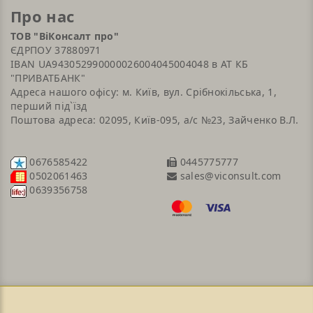
Про нас
ТОВ "ВіКонсалт про"
ЄДРПОУ 37880971
IBAN UA943052990000026004045004048 в АТ КБ
"ПРИВАТБАНК"
Адреса нашого офісу: м. Київ, вул. Срібнокільська, 1,
перший під`їзд
Поштова адреса: 02095, Київ-095, а/с №23, Зайченко В.Л.
0676585422
0445775777
sales@viconsult.com
0502061463
0639356758