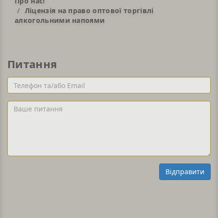
Про нас!
Ліцензія на право оптової торгівлі
алкогольними напоями
Питання
Телефон
та/
або
Ваше
Email
питання
Відправити