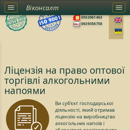
Віконсалт
Toggle
Togg
0676585422
left
navi
0502061463
sidebar
0639356758
Ліцензія на право оптової
торгівлі алкогольними
напоями
Ви суб’єкт господарської
діяльності, який отримав
ліцензію на виробництво
алкогольних напоїв і