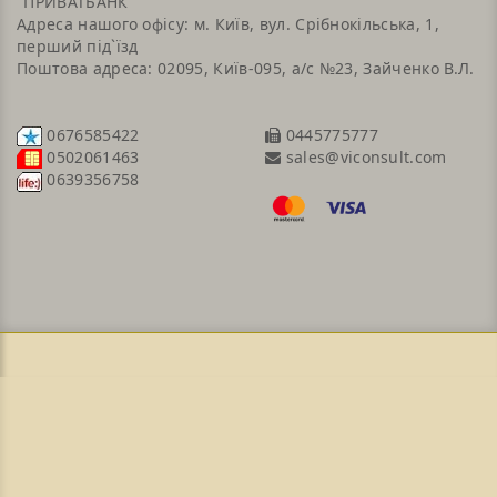
"ПРИВАТБАНК"
Адреса нашого офісу: м. Київ, вул. Срібнокільська, 1,
перший під`їзд
Поштова адреса: 02095, Київ-095, а/с №23, Зайченко В.Л.
0676585422
0445775777
sales@viconsult.com
0502061463
0639356758