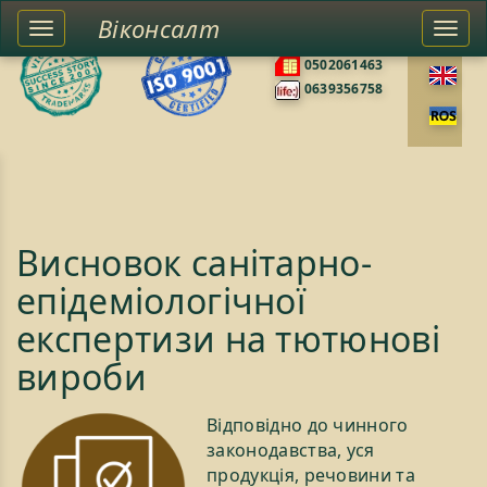
Віконсалт
Toggle
Togg
0676585422
left
navi
0502061463
sidebar
0639356758
Висновок санітарно-
епідеміологічної
експертизи на тютюнові
вироби
Відповідно до чинного
законодавства, уся
продукція, речовини та