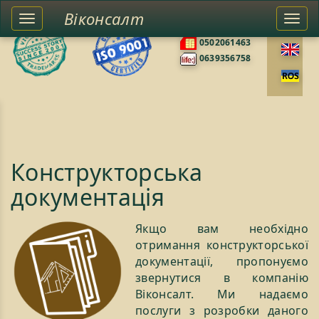
Віконсалт
Toggle
Togg
0676585422
left
navi
0502061463
sidebar
0639356758
Конструкторська
документація
Якщо вам необхідно
отримання конструкторської
документації, пропонуємо
звернутися в компанію
Віконсалт. Ми надаємо
послуги з розробки даного