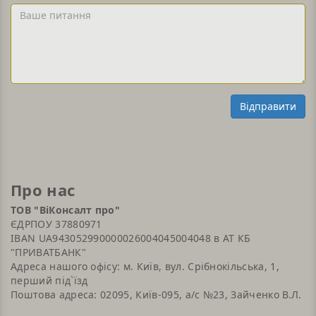
або
Ваше
Email
питання
Відправити
Про нас
ТОВ "ВіКонсалт про"
ЄДРПОУ 37880971
IBAN UA943052990000026004045004048 в АТ КБ
"ПРИВАТБАНК"
Адреса нашого офісу: м. Київ, вул. Срібнокільська, 1,
перший під`їзд
Поштова адреса: 02095, Київ-095, а/с №23, Зайченко В.Л.