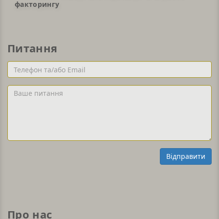
факторингу
Питання
Телефон
та/
або
Ваше
Email
питання
Відправити
Про нас