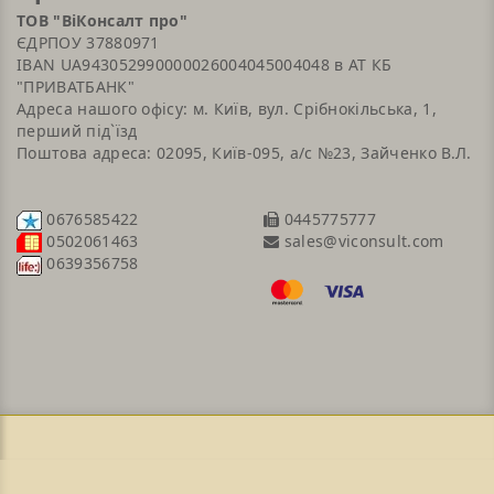
ТОВ "ВіКонсалт про"
ЄДРПОУ 37880971
IBAN UA943052990000026004045004048 в АТ КБ
"ПРИВАТБАНК"
Адреса нашого офісу: м. Київ, вул. Срібнокільська, 1,
перший під`їзд
Поштова адреса: 02095, Київ-095, а/с №23, Зайченко В.Л.
0676585422
0445775777
sales@viconsult.com
0502061463
0639356758