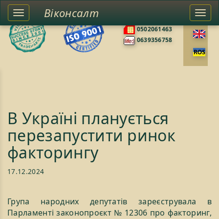
Віконсалт
Toggle
Togg
0676585422
left
navi
0502061463
sidebar
0639356758
В Україні планується
перезапустити ринок
факторингу
17.12.2024
Група народних депутатів зареєструвала в
Парламенті законопроєкт № 12306 про факторинг,