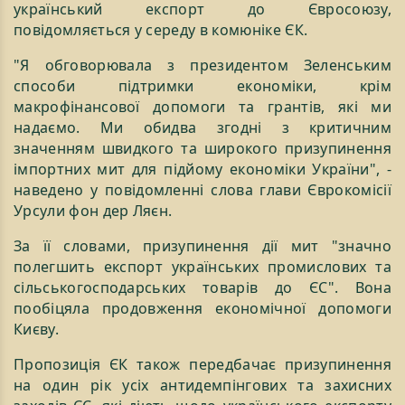
український експорт до Євросоюзу,
повідомляється у середу в комюніке ЄК.
"Я обговорювала з президентом Зеленським
способи підтримки економіки, крім
макрофінансової допомоги та грантів, які ми
надаємо. Ми обидва згодні з критичним
значенням швидкого та широкого призупинення
імпортних мит для підйому економіки України", -
наведено у повідомленні слова глави Єврокомісії
Урсули фон дер Ляєн.
За її словами, призупинення дії мит "значно
полегшить експорт українських промислових та
сільськогосподарських товарів до ЄС". Вона
пообіцяла продовження економічної допомоги
Києву.
Пропозиція ЄК також передбачає призупинення
на один рік усіх антидемпінгових та захисних