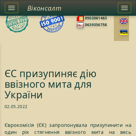
Віконсалт
Toggle
Togg
0676585422
left
navi
0502061463
sidebar
0639356758
ЄС призупиняє дію
ввізного мита для
України
02.05.2022
Єврокомісія (ЄК) запропонувала призупинити на
один рік стягнення ввізного мита на весь