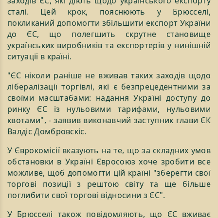
заходів ЄС, які діють щодо українського експорту
сталі. Цей крок, пояснюють у Брюсселі,
покликаний допомогти збільшити експорт України
до ЄС, що полегшить скрутне становище
українських виробників та експортерів у нинішній
ситуації в країні.
"ЄС ніколи раніше не вживав таких заходів щодо
лібералізації торгівлі, які є безпрецедентними за
своїми масштабами: надання Україні доступу до
ринку ЄС із нульовими тарифами, нульовими
квотами", - заявив виконавчий заступник глави ЄК
Валдіс Домбровскіс.
У Єврокомісії вказують на те, що за складних умов
обстановки в Україні Євросоюз хоче зробити все
можливе, щоб допомогти цій країні "зберегти свої
торгові позиції з рештою світу та ще більше
поглибити свої торгові відносини з ЄС".
У Брюсселі також повідомляють, що ЄС вживає