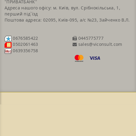
"ПРИВАТБАНК"
Адреса нашого офісу: м. Київ, вул. Срібнокільська, 1,
перший під`їзд
Поштова адреса: 02095, Київ-095, а/с №23, Зайченко В.Л.
0676585422
0445775777
sales@viconsult.com
0502061463
0639356758