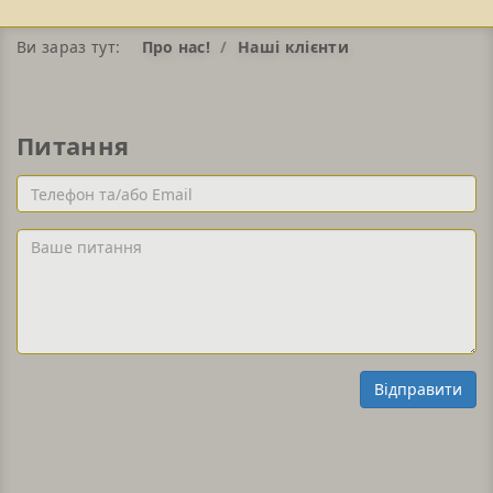
Ви зараз тут:
Про нас!
Наші клієнти
Питання
Телефон
та/
або
Ваше
Email
питання
Відправити