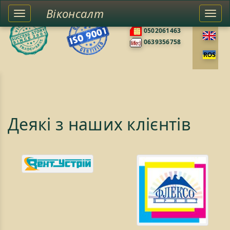
Віконсалт
Toggle
Togg
0676585422
left
navi
0502061463
sidebar
0639356758
Деякі з наших клієнтів