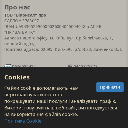
Про нас
ТОВ "ВіКонсалт про"
ЄДРПОУ 37880971
IBAN UA943052990000026004045004048 в АТ КБ
"ПРИВАТБАНК"
Адреса нашого офісу: м. Київ, вул. Срібнокільська, 1,
перший під`їзд
Поштова адреса: 02095, Київ-095, а/с №23, Зайченко В.Л.
0676585422
0445775777
sales@viconsult.com
0502061463
Cookies
0639356758
Прийняти
Файли cookie допомагають нам
персоналізувати контент,
покращувати наші послуги і аналізувати трафік.
Використовуючи наш веб-сайт, ви погоджуєтеся
на використання файлів cookie.
Політика Cookie