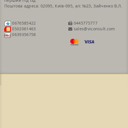
перший під`їзд
Поштова адреса: 02095, Київ-095, а/с №23, Зайченко В.Л.
0676585422
0445775777
sales@viconsult.com
0502061463
0639356758