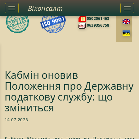
Віконсалт
Toggle
Togg
0676585422
left
navi
0502061463
sidebar
0639356758
Кабмін оновив
Положення про Державну
податкову службу: що
зміниться
14.07.2025
Кабінет Міністрів уніс зміни до Положення про