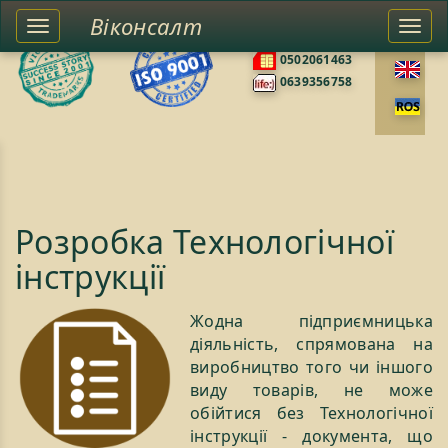
Віконсалт
Toggle
Togg
0676585422
left
navi
0502061463
sidebar
0639356758
Розробка Технологічної
інструкції
Жодна підприємницька
діяльність, спрямована на
виробництво того чи іншого
виду товарів, не може
обійтися без Технологічної
інструкції - документа, що