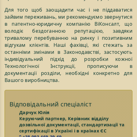
Для того щоб заощадити час і не піддаватися
зайвим переживань, ми рекомендуємо звернутися
в патентно-юридичну компанію ВіКонсалт, що
володіє бездоганною репутацією, завдяки
тривалому перебуванню на ринку і позитивним
відгукам клієнтів. Наші фахівці, які стежать за
останніми змінами в Законодавстві, застосують
індивідуальний підхід до розробки кожної
Технологічної Інструкції, прописуючи в
документації розділи, необхідні конкретно для
Вашого виробництва.
Відповідальний спеціаліст
Дарчук Юлія
Керуючий партнер, Керівник відділу
дозвільної документації, стандартизації та
сертифікації в Україні і в країнах ЄС
+38 093 469-39-69