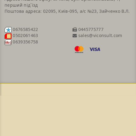
перший під`їзд
Поштова адреса: 02095, Київ-095, а/с №23, Зайченко В.Л.
0676585422
0445775777
sales@viconsult.com
0502061463
0639356758