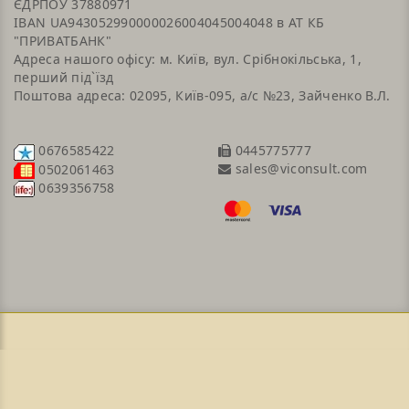
ЄДРПОУ 37880971
IBAN UA943052990000026004045004048 в АТ КБ
"ПРИВАТБАНК"
Адреса нашого офісу: м. Київ, вул. Срібнокільська, 1,
перший під`їзд
Поштова адреса: 02095, Київ-095, а/с №23, Зайченко В.Л.
0676585422
0445775777
sales@viconsult.com
0502061463
0639356758