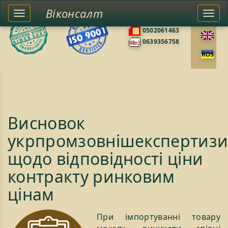
Віконсалт
Toggle
Togg
0676585422
left
navi
0502061463
sidebar
0639356758
Висновок
укрпромзовнішекспертиз
щодо відповідності ціни
контракту ринковим
цінам
При імпортуванні товару