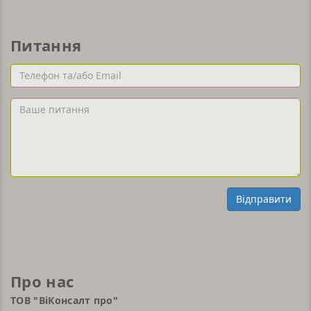
Питання
Телефон
та/
або
Ваше
Email
питання
Відправити
Про нас
ТОВ "ВіКонсалт про"