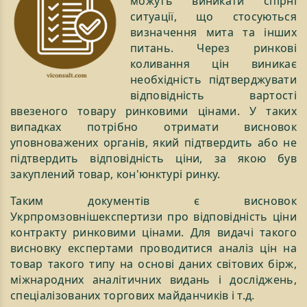
можуть виникати спірні
ситуації, що стосуються
визначення мита та інших
питань. Через ринкові
коливання цін виникає
необхідність підтверджувати
відповідність вартості
ввезеного товару ринковими цінами. У таких
випадках потрібно отримати висновок
уповноважених органів, який підтвердить або не
підтвердить відповідність ціни, за якою був
закуплений товар, кон'юнктурі ринку.
Таким документів є висновок
Укрпромзовнішекспертизи про відповідність ціни
контракту ринковими цінами. Для видачі такого
висновку експертами проводитися аналіз цін на
товар такого типу на основі даних світових бірж,
міжнародних аналітичних видань і досліджень,
спеціалізованих торгових майданчиків і т.д.