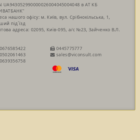
N UA943052990000026004045004048 в АТ КБ
ИВАТБАНК"
еса нашого офісу: м. Київ, вул. Срібнокільська, 1,
ший під`їзд
това адреса: 02095, Київ-095, а/с №23, Зайченко В.Л.
0676585422
0445775777
sales@viconsult.com
0502061463
0639356758