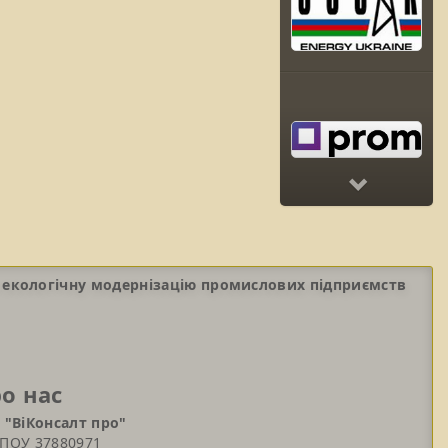
Next
 екологічну модернізацію промислових підприємств
о нас
 "ВіКонсалт про"
ПОУ 37880971