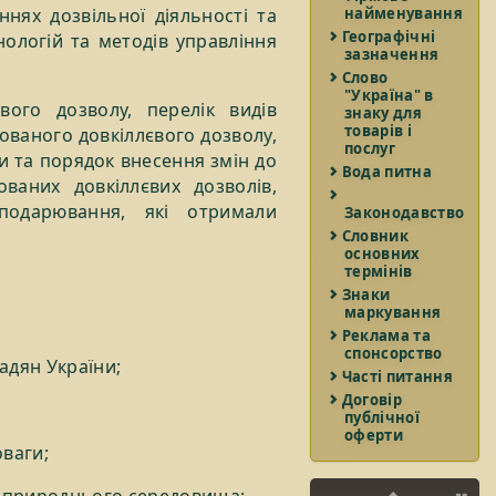
нях дозвільної діяльності та
найменування
Географічні
ологій та методів управління
зазначення
Слово
"Україна" в
ого дозволу, перелік видів
знаку для
товарів і
рованого довкіллєвого дозволу,
послуг
ви та порядок внесення змін до
Вода питна
ованих довкіллєвих дозволів,
сподарювання, які отримали
Законодавство
Словник
основних
термінів
Знаки
маркування
Реклама та
спонсорство
адян України;
Часті питання
Договір
;
публічної
оферти
оваги;
о природнього середовища;