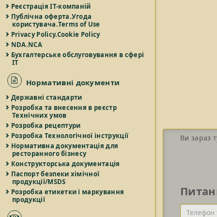
Реєстрація IT-компаній
Публічна оферта.Угода
користувача.Terms of Use
Privacy Policy.Cookie Policy
NDA.NCA
Бухгалтерське обслуговування в сфері
IT
Нормативні документи
Державні стандарти
Розробка та внесення в реєстр
Технічних умов
Розробка рецептури
Розробка Технологічної інструкції
Ви зараз т
Нормативна документація для
ресторанного бізнесу
Конструкторська документація
Паспорт безпеки хімічної
продукції/MSDS
Питан
Розробка етикетки і маркування
продукції
Телефон