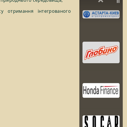
Previou
P
су отримання інтегрованого