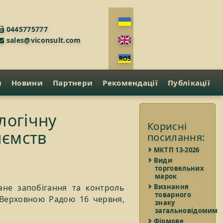
0445775777
sales@viconsult.com
и
Новини
Партнери
Рекомендації
Публікації
логічну
Корисні
иємств
посилання:
МКТП 13-2026
Види
торговельних
марок
ане запобігання та контроль
Визнання
товарного
Верховною Радою 16 червня,
знаку
загальновідомим
Фірмове