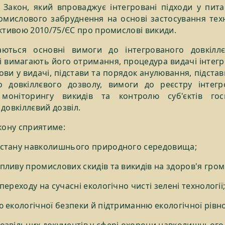
Закон, який впроваджує інтегровані підходи у питан
мислового забруднення на основі застосування техн
ективою 2010/75/ЄС про промислові викиди.
ються основні вимоги до інтегрованого довкіллєв
які вимагають його отримання, процедура видачі інтег
ови у видачі, підстави та порядок анулювання, підста
о довкіллєвого дозволу, вимоги до реєстру інтегр
 моніторингу викидів та контролю суб'єктів го
довкіллєвий дозвіл.
акону сприятиме:
стану навколишнього природного середовища;
ливу промислових скидів та викидів на здоров'я гром
ереходу на сучасні екологічно чисті зелені технології
 екологічної безпеки й підтриманню екологічної рівн
звільних документів у сфері охорони навколишньог