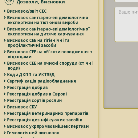
та/
Дозволи, Висновки
або
Ваше
Висновок/звіт СЕС
Email
питання
Висновок санітарно-епідеміологічної
експертизи на тютюнові вироби
Висновок санітарно-епідеміологічної
експертизи на дитяче харчування
Висновок СЕЕ на гігієнічні та
профілактичні засоби
Висновок СЕЕ на об`єкти поводження з
відходами
Висновок СЕЕ на очисні споруди (стічні
води)
Коди ДКПП та УКТЗЕД
Сертифікація радіообладнання
Реєстрація добрив
Реєстрація добрив в Європі
Реєстрація сортів рослин
Висновок СБУ
Реєстрація ветеринарних препаратів
Реєстрація дезінфікуючих засобів
Висновок укрпромзовнішекспертизи
Гемологічний висновок