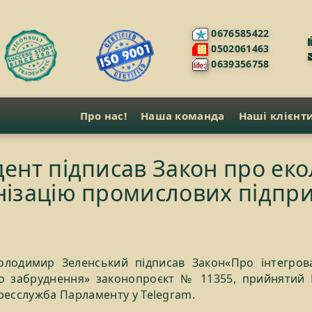
0676585422
0502061463
0639356758
Про нас!
Наша команда
Наші клієнт
ент підписав Закон про еко
ізацію промислових підпр
олодимир Зеленський підписав Закон«Про інтегров
о забруднення» законопроєкт № 11355, прийнятий 
ресслужба Парламенту у Telegram.