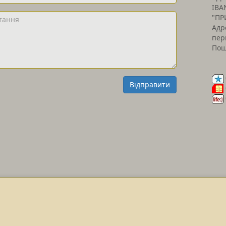
IBA
"ПР
Адр
пер
Пош
Відправити