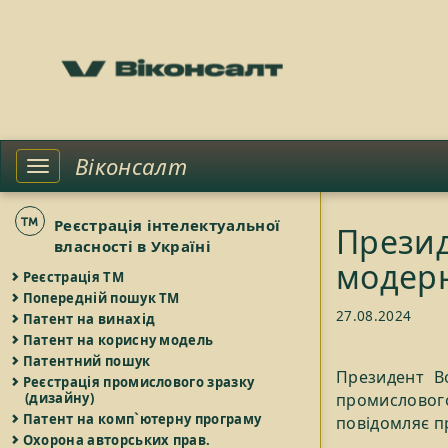
Віконсалт
Toggle
left
sidebar
Реєстрація інтелектуальної
Презид
власності в Україні
модерн
Реєстрація ТМ
Попередній пошук ТМ
27.08.2024
Патент на винахід
Патент на корисну модель
Патентний пошук
Президент В
Реєстрація промислового зразку
промисловог
(дизайну)
Патент на комп`ютерну програму
повідомляє п
Охорона авторських прав.