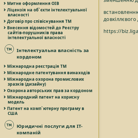
Митне оформлення ОІВ
Ліцензія на об`єкти інтелектуальної
встановленн
власності
довкіллєвого 
Договір про співіснування ТМ
Внесення відомостей до Реєстру
https://biz.li
сайтів-порушників права
інтелектуальної власності
Інтелектуальна власність за
кордоном
Міжнародна реєстрація ТМ
Міжнародне патентування винаходів
Міжнародна охорона промислових
зразків (дизайну)
Охорона авторських прав за кордоном
Міжнародний патент на корисну
модель
Патент на комп`ютерну програму в
США
Юридичні послуги для IT-
компаній