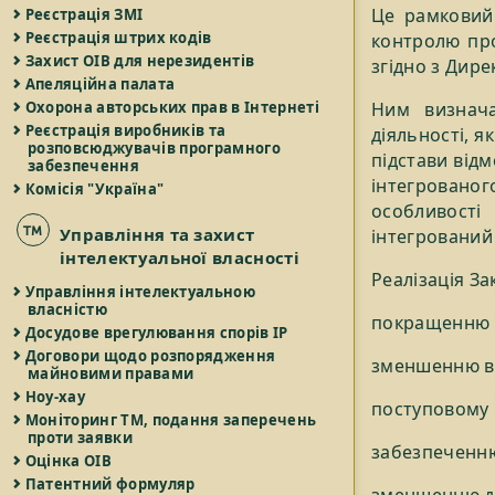
Це рамковий 
Реєстрація ЗМІ
Реєстрація штрих кодів
контролю про
Захист ОІВ для нерезидентів
згідно з Дир
Апеляційна палата
Ним визнача
Охорона авторських прав в Інтернеті
Реєстрація виробників та
діяльності, 
розповсюджувачів програмного
підстави відм
забезпечення
інтегрованог
Комісія "Україна"
особливості
Управління та захист
інтегрований 
інтелектуальної власності
Реалізація З
Управління інтелектуальною
власністю
покращенню 
Досудове врегулювання спорів IP
Договори щодо розпорядження
зменшенню вп
майновими правами
Ноу-хау
поступовому п
Моніторинг ТМ, подання заперечень
проти заявки
забезпеченню
Оцінка ОІВ
Патентний формуляр
зменшенню до