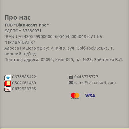
Про нас
ТОВ "ВіКонсалт про"
ЄДРПОУ 37880971
IBAN UA943052990000026004045004048 в АТ КБ
"ПРИВАТБАНК"
Адреса нашого офісу: м. Київ, вул. Срібнокільська, 1,
перший під`їзд
Поштова адреса: 02095, Київ-095, а/с №23, Зайченко В.Л.
0676585422
0445775777
sales@viconsult.com
0502061463
0639356758