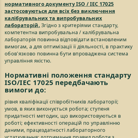
нормативного документу ISO / IEC 17025
застосовуються для всіх без виключення
калібрувальних та випробувальних
лабораторій.
Згідно з критеріями стандарту,
компетентна випробувальна / калібрувальна
лабораторія повинна відповідати встановленим
вимогам, а для оптимізації її діяльності, в практику
обов'язково повинна бути впроваджена система
управління якістю.
Нормативні положення стандарту
ISO/IEC 17025 передбачають
вимоги до:
рівня кваліфікації співробітників лабораторії;
умов, в яких виконується робота; ступеня
придатності методик, що використовуються в
роботі; ефективності операцій по управлінню
даними, працездатності лабораторного
устаткування; дотримання правил роботи з