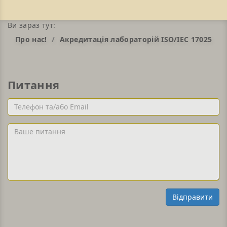
Ви зараз тут:
Про нас!
Акредитація лабораторій ISO/IEC 17025
Питання
Телефон
та/
або
Ваше
Email
питання
Відправити