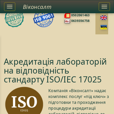
Віконсалт
Toggle
Togg
0676585422
left
navi
0502061463
sidebar
0639356758
Акредитація лабораторій
на відповідність
стандарту ISO/IEC 17025
Компанія «Віконсалт» надає
комплекс послуг «під ключ» з
підготовки та проходження
процедури акредитації