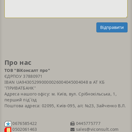
Відправити
Про нас
ТОВ "ВіКонсалт про"
ЄДРПОУ 37880971
IBAN UA943052990000026004045004048 в АТ КБ
"ПРИВАТБАНК"
Адреса нашого офісу: м. Київ, вул. Срібнокільська, 1,
перший під`їзд
Поштова адреса: 02095, Київ-095, а/с №23, Зайченко В.Л.
0676585422
0445775777
sales@viconsult.com
0502061463