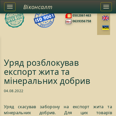
Віконсалт
Toggle
Togg
0676585422
left
navi
0502061463
sidebar
0639356758
Уряд розблокував
експорт жита та
мінеральних добрив
04.08.2022
Уряд скасував заборону на експорт жита та
мінеральних добрив. Для цих товарів