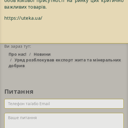
обов'язкової присутності на ринку цих критично
важливих товарів.
https://uteka.ua/
Ви зараз тут:
Про нас!
Новини
Уряд розблокував експорт жита та мінеральних
добрив
Питання
Телефон
та/
або
Ваше
Email
питання