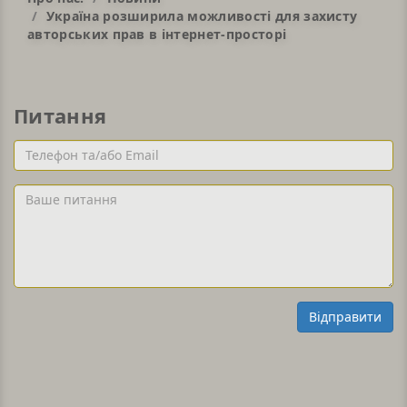
Україна розширила можливості для захисту
авторських прав в інтернет-просторі
Питання
Телефон
та/
або
Ваше
Email
питання
Відправити