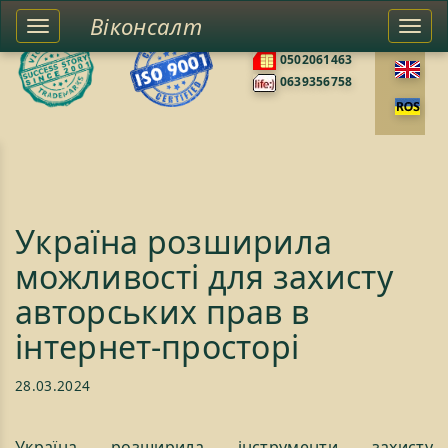
Віконсалт
Toggle
Togg
0676585422
left
navi
0502061463
sidebar
0639356758
Україна розширила
можливості для захисту
авторських прав в
інтернет-просторі
28.03.2024
Україна розширила інструменти захисту