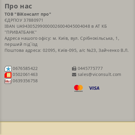
Про нас
ТОВ "ВіКонсалт про"
ЄДРПОУ 37880971
IBAN UA943052990000026004045004048 в АТ КБ
"ПРИВАТБАНК"
Адреса нашого офісу: м. Київ, вул. Срібнокільська, 1,
перший під`їзд
Поштова адреса: 02095, Київ-095, а/с №23, Зайченко В.Л.
0676585422
0445775777
sales@viconsult.com
0502061463
0639356758