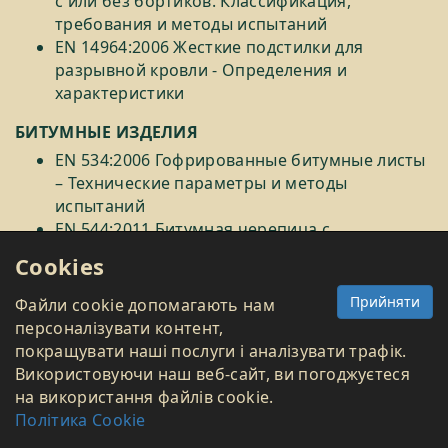
с или без бортиков. Классификация,
требования и методы испытаний
EN 14964:2006 Жесткие подстилки для
разрывной кровли - Определения и
характеристики
БИТУМНЫЕ ИЗДЕЛИЯ
EN 534:2006 Гофрированные битумные листы
– Технические параметры и методы
испытаний
EN 544:2011 Битумная черепица с
минеральными и/или синтетическими
Cookies
армированными наполнениями –
Технические параметры и методы испытаний
Прийняти
Файли cookie допомагають нам
EN 12273: 2008 Поверхностный слой типа
персоналізувати контент,
"сларри сел" (эмульсионная
покращувати наші послуги і аналізувати трафік.
гидроизоляционная битумная мастика) -
Використовуючи наш веб-сайт, ви погоджуєтеся
Требования
на використання файлів cookie.
EN 12591: 2009 Битум и битумные вяжущие -
Політика Cookie
Технические условия на дорожные битумы