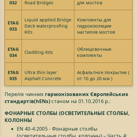
032
Road Bridges
для мостов
Liquid applied Bridge
Комплекты для
ETAG
Deck waterproofing
гидроизоляции
033
Kits
настилов мостов
ETAG
Облицовочные
Cladding Kits
034
комплекты
ETAG
Ultra thin layer
Асфальтное покрытие (
035
Asphalt Concrete
от 10 до 20 мм )
Перелік чинних
гармонізованих Європейських
стандартів(hENs)
станом на 01.10.2016 р.:
ФОНАРНЫЕ СТОЛБЫ (ОСВЕТИТЕЛЬНЫЕ СТОЛБЫ,
КОЛОННЫ
EN 40-4:2005 - Фонарные столбы
(осветительные столбы, колонны) – Часть 4: