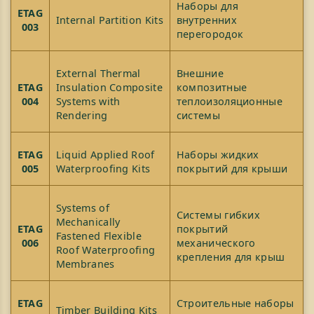
Наборы для
ETAG
Internal Partition Kits
внутренних
003
перегородок
External Thermal
Внешние
ETAG
Insulation Composite
композитные
004
Systems with
теплоизоляционные
Rendering
системы
ETAG
Liquid Applied Roof
Наборы жидких
005
Waterproofing Kits
покрытий для крыши
Systems of
Системы гибких
Mechanically
ETAG
покрытий
Fastened Flexible
006
механического
Roof Waterproofing
крепления для крыш
Membranes
ETAG
Строительные наборы
Timber Building Kits