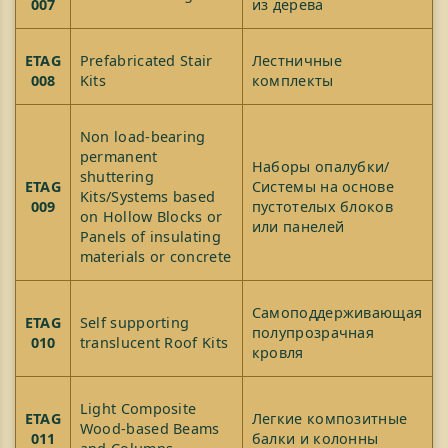
007
из дерева
ETAG
Prefabricated Stair
Лестничные
008
Kits
комплекты
Non load-bearing
permanent
Наборы опалубки/
shuttering
ETAG
Системы на основе
Kits/Systems based
009
пустотелых блоков
on Hollow Blocks or
или панелей
Panels of insulating
materials or concrete
Самоподдерживающая
ETAG
Self supporting
полупрозрачная
010
translucent Roof Kits
кровля
Light Composite
ETAG
Легкие композитные
Wood-based Beams
011
балки и колонны