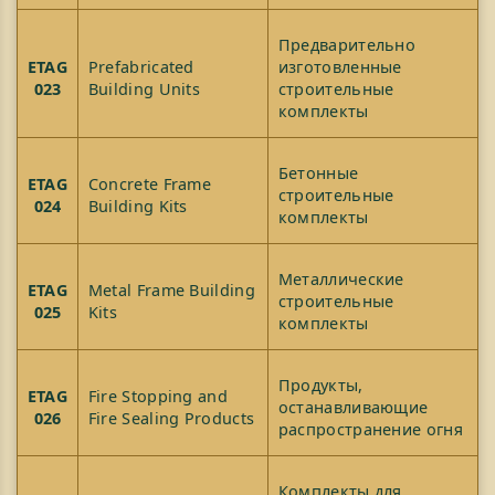
Предварительно
ETAG
Prefabricated
изготовленные
023
Building Units
строительные
комплекты
Бетонные
ETAG
Concrete Frame
строительные
024
Building Kits
комплекты
Металлические
ETAG
Metal Frame Building
строительные
025
Kits
комплекты
Продукты,
ETAG
Fire Stopping and
останавливающие
026
Fire Sealing Products
распространение огня
Комплекты для