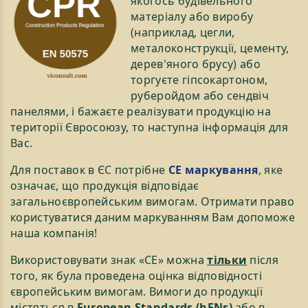
якогось будівельного
матеріалу або виробу
(наприклад, цегли,
металоконструкції, цементу,
дерев'яного брусу) або
торгуєте гіпсокартоном,
руберойдом або сендвіч
панелями, і бажаєте реалізувати продукцію на
території Євросоюзу, то наступна інформація для
Вас.
Для поставок в ЄС потрібне
СЕ маркування
, яке
означає, що продукція відповідає
загальноєвропейським вимогам. Отримати право
користуватися даним маркуванням Вам допоможе
наша компанія!
Використовувати знак «СЕ» можна
тільки
після
того, як була проведена оцінка відповідності
європейським вимогам. Вимоги до продукції
містяться в
European Standards (hENs)
або в