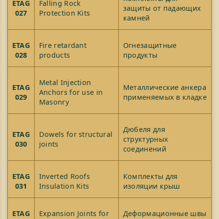
ETAG
Falling Rock
защиты от падающих
027
Protection Kits
камней
ETAG
Fire retardant
Огнезащитные
028
products
продукты
Metal Injection
ETAG
Металлические анкера
Anchors for use in
029
применяемых в кладке
Masonry
Дюбеля для
ETAG
Dowels for structural
структурных
030
joints
соединений
ETAG
Inverted Roofs
Комплекты для
031
Insulation Kits
изоляции крыш
ETAG
Expansion Joints for
Деформационные швы