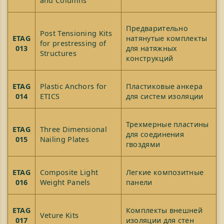
and Columns
Предварительно
Post Tensioning Kits
ETAG
натянутые комплекты
for prestressing of
013
для натяжных
Structures
конструкций
ETAG
Plastic Anchors for
Пластиковые анкера
014
ETICS
для систем изоляции
Трехмерные пластины
ETAG
Three Dimensional
для соединения
015
Nailing Plates
гвоздями
ETAG
Composite Light
Легкие композитные
016
Weight Panels
панели
ETAG
Комплекты внешней
Veture Kits
017
изоляции для стен