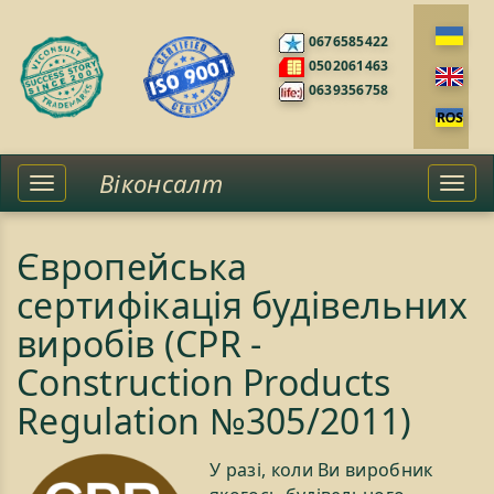
0676585422
0502061463
0639356758
Віконсалт
Toggle
Togg
left
navi
sidebar
Європейська
сертифікація будівельних
виробів (CPR -
Construction Products
Regulation №305/2011)
У разі, коли Ви виробник