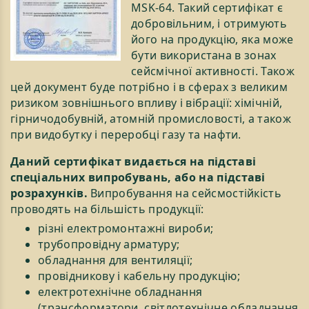
MSK-64. Такий сертифікат є
добровільним, і отримують
його на продукцію, яка може
бути використана в зонах
сейсмічної активності. Також
цей документ буде потрібно і в сферах з великим
ризиком зовнішнього впливу і вібрації: хімічній,
гірничодобувній, атомній промисловості, а також
при видобутку і переробці газу та нафти.
Даний сертифікат видається на підставі
спеціальних випробувань, або на підставі
розрахунків.
Випробування на сейсмостійкість
проводять на більшість продукції:
різні електромонтажні вироби;
трубопровідну арматуру;
обладнання для вентиляції;
провідникову і кабельну продукцію;
електротехнічне обладнання
(трансформатори, світлотехнічне обладнання