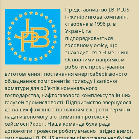
Представництво J.B. PLUS -
інжинірингова компанія,
створена в 1996 р. в
Україні, та
підпорядковується
головному офісу, що
знаходиться в Німеччині.
Основними напрямком
роботи є проектування,
виготовлення і постачання енергозберігаючого
обладнання: компонентів приводу і запірної
арматури для об'єктів комунального
господарства, нафтогазового комплексу та інших
галузей промисловості. Підприємство звернулося
до наших фахівців з проханням в короткі терміни
надати допомогу в отриманні протоколу
сейсмостійкості. Наша команда була рада
допомогти провести роботу вчасно і згідно вимог,
тим самим J.B. PLUS встигли підготувати необхідні