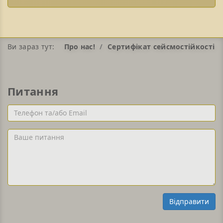
Ви зараз тут:
Про нас!
Сертифікат сейсмостійкості
Питання
Телефон
та/
або
Ваше
Email
питання
Відправити