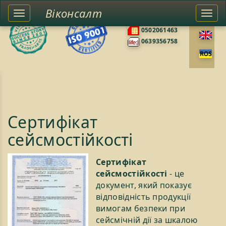
Віконсалт
Toggle
Togg
0676585422
left
navi
0502061463
sidebar
0639356758
Сертифікат
сейсмостійкості
Сертифікат
сейсмостійкості
- це
документ, який показує
відповідність продукції
вимогам безпеки при
сейсмічній дії за шкалою