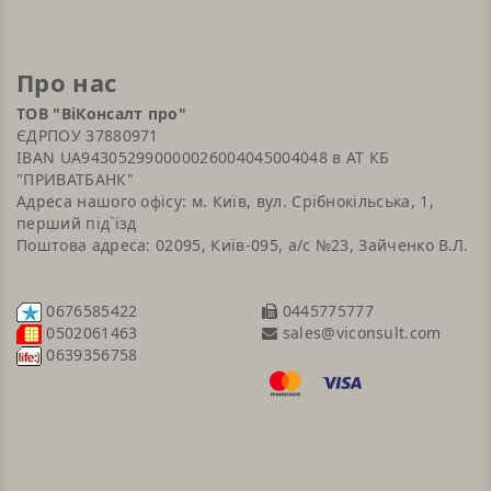
Про нас
ТОВ "ВіКонсалт про"
ЄДРПОУ 37880971
IBAN UA943052990000026004045004048 в АТ КБ
"ПРИВАТБАНК"
Адреса нашого офісу: м. Київ, вул. Срібнокільська, 1,
перший під`їзд
Поштова адреса: 02095, Київ-095, а/с №23, Зайченко В.Л.
0676585422
0445775777
sales@viconsult.com
0502061463
0639356758