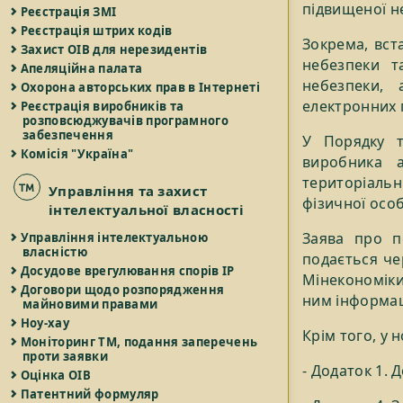
підвищеної н
Реєстрація ЗМІ
Реєстрація штрих кодів
Зокрема, вст
Захист ОІВ для нерезидентів
небезпеки т
Апеляційна палата
небезпеки, 
Охорона авторських прав в Інтернеті
електронних п
Реєстрація виробників та
розповсюджувачів програмного
забезпечення
У Порядку т
Комісія "Україна"
виробника 
територіаль
Управління та захист
фізичної осо
інтелектуальної власності
Заява про п
Управління інтелектуальною
власністю
подається че
Досудове врегулювання спорів IP
Мінекономіки
Договори щодо розпорядження
ним інформац
майновими правами
Ноу-хау
Крім того, у 
Моніторинг ТМ, подання заперечень
проти заявки
- Додаток 1. 
Оцінка ОІВ
Патентний формуляр