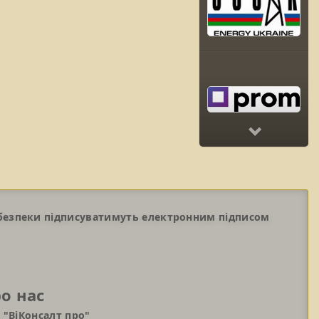
Next
ебезпеки підписуватимуть електронним підписом
о нас
 "ВіКонсалт про"