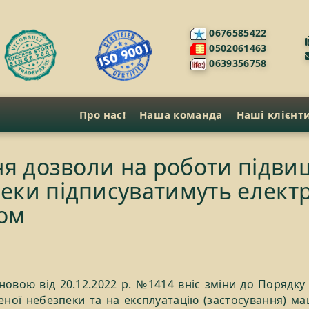
0676585422
0502061463
0639356758
Про нас!
Наша команда
Наші клієнт
чня дозволи на роботи підви
еки підписуватимуть елек
ом
новою від 20.12.2022 р. №1414 вніс зміни до Порядку
еної небезпеки та на експлуатацію (застосування) ма