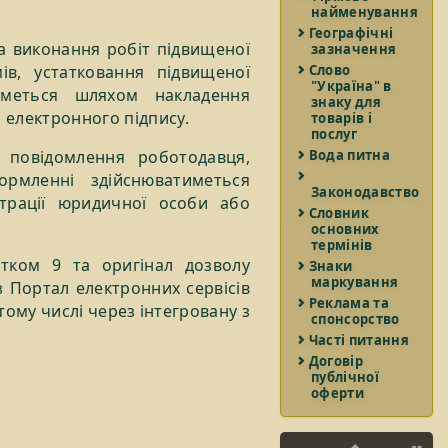
найменування
Географічні
на виконання робіт підвищеної
зазначення
ів, устатковання підвищеної
Слово
"Україна" в
иметься шляхом накладення
знаку для
 електронного підпису.
товарів і
послуг
повідомлення роботодавця,
Вода питна
рмленні здійснюватиметься
Законодавство
трації юридичної особи або
Словник
основних
термінів
тком 9 та оригінал дозволу
Знаки
маркування
 Портал електронних сервісів
Реклама та
ому числі через інтегровану з
спонсорство
Часті питання
Договір
публічної
оферти