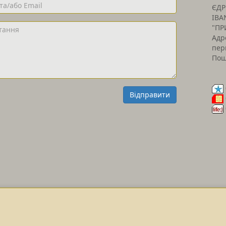
ЄДР
IBA
"ПР
Адр
пер
Пош
Відправити