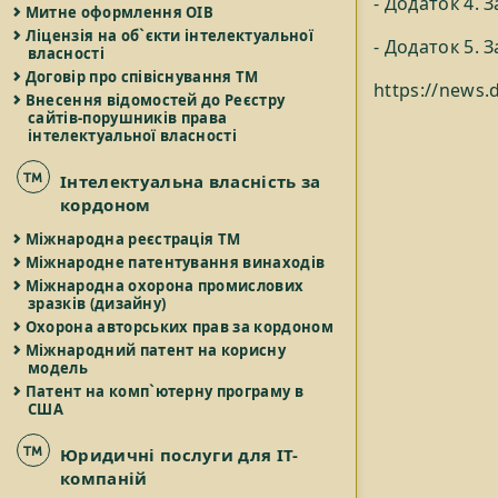
- Додаток 4. 
Митне оформлення ОІВ
Ліцензія на об`єкти інтелектуальної
- Додаток 5. 
власності
Договір про співіснування ТМ
https://news.d
Внесення відомостей до Реєстру
сайтів-порушників права
інтелектуальної власності
Інтелектуальна власність за
кордоном
Міжнародна реєстрація ТМ
Міжнародне патентування винаходів
Міжнародна охорона промислових
зразків (дизайну)
Охорона авторських прав за кордоном
Міжнародний патент на корисну
модель
Патент на комп`ютерну програму в
США
Юридичні послуги для IT-
компаній