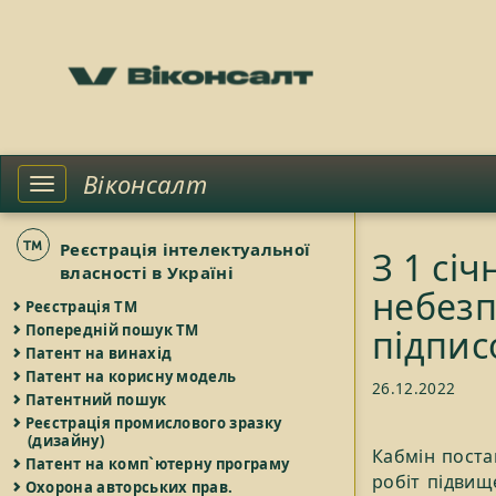
Віконсалт
Toggle
left
sidebar
Реєстрація інтелектуальної
З 1 сі
власності в Україні
небезп
Реєстрація ТМ
Попередній пошук ТМ
підпис
Патент на винахід
Патент на корисну модель
26.12.2022
Патентний пошук
Реєстрація промислового зразку
(дизайну)
Кабмін поста
Патент на комп`ютерну програму
робіт підвищ
Охорона авторських прав.