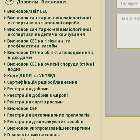
Телефон
Дозволи, Висновки
та/
Висновок/звіт СЕС
або
Ваше
Висновок санітарно-епідеміологічної
Email
питання
експертизи на тютюнові вироби
Висновок санітарно-епідеміологічної
експертизи на дитяче харчування
Висновок СЕЕ на гігієнічні та
профілактичні засоби
Висновок СЕЕ на об`єкти поводження з
відходами
Висновок СЕЕ на очисні споруди (стічні
води)
Коди ДКПП та УКТЗЕД
Сертифікація радіообладнання
Реєстрація добрив
Реєстрація добрив в Європі
Реєстрація сортів рослин
Висновок СБУ
Реєстрація ветеринарних препаратів
Реєстрація дезінфікуючих засобів
Висновок укрпромзовнішекспертизи
Гемологічний висновок