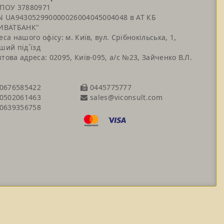
ПОУ 37880971
N UA943052990000026004045004048 в АТ КБ
ИВАТБАНК"
еса нашого офісу: м. Київ, вул. Срібнокільська, 1,
ший під`їзд
това адреса: 02095, Київ-095, а/с №23, Зайченко В.Л.
0676585422
0445775777
sales@viconsult.com
0502061463
0639356758