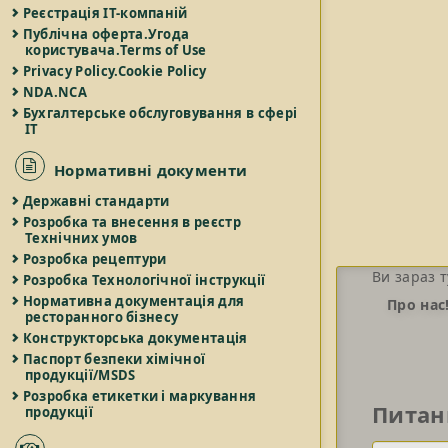
Реєстрація IT-компаній
Публічна оферта.Угода
користувача.Terms of Use
Privacy Policy.Cookie Policy
NDA.NCA
Бухгалтерське обслуговування в сфері
IT
Нормативні документи
Державні стандарти
Розробка та внесення в реєстр
Технічних умов
Розробка рецептури
Ви зараз т
Розробка Технологічної інструкції
Нормативна документація для
Про нас
ресторанного бізнесу
Конструкторська документація
Паспорт безпеки хімічної
продукції/MSDS
Розробка етикетки і маркування
Питан
продукції