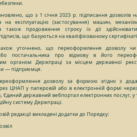
ебезпеки.
ановлено, що з 1 січня 2023 р. підписання дозволів 
а на експлуатацію (застосування) машин, механізм
а також продовження строку їх дії здійснюват
ідписів, що базуються на кваліфікованому сертифікаті
акож уточнено, що переоформлення дозволу чи 
або постачальника про відмову в його переофо
ним органом Держпраці за місцем державної реєс
би — підприємця.
ереоформлення дозволу за формою згідно з дода
рез ЦНАП у паперовій або в електронній формі через
, Єдиний державний вебпортал електронних послуг, у т
ійну систему Держпраці.
новій редакції викладені додатки до Порядку:
Дозвіл