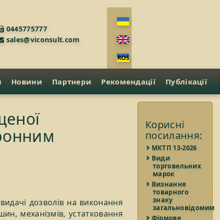
0445775777
sales@viconsult.com
и
Новини
Партнери
Рекомендації
Публікації
щеної
Корисні
тронним
посилання:
МКТП 13-2026
Види
торговельних
марок
Визнання
товарного
знаку
 видачі дозволів на виконання
загальновідомим
шин, механізмів, устатковання
Фірмове