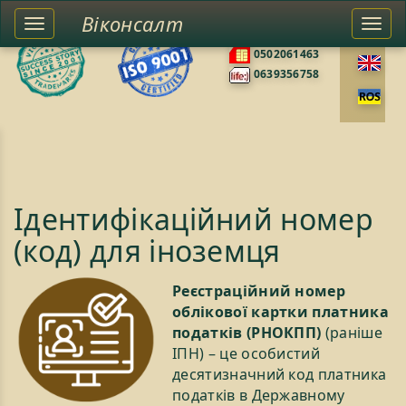
Віконсалт
Toggle
Togg
0676585422
left
navi
0502061463
sidebar
0639356758
Ідентифікаційний номер
(код) для іноземця
Реєстраційний номер
облікової картки платника
податків (РНОКПП)
(раніше
ІПН) – це особистий
десятизначний код платника
податків в Державному