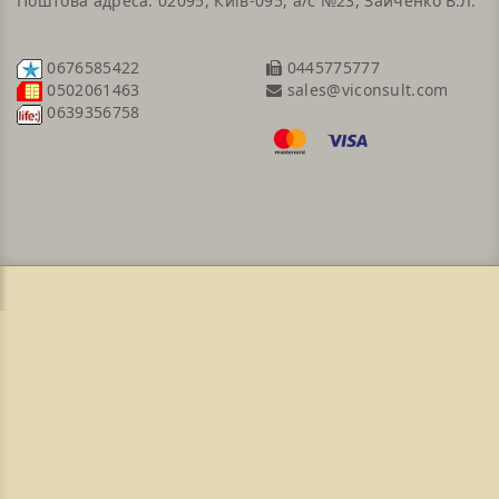
Поштова адреса: 02095, Київ-095, а/с №23, Зайченко В.Л.
0676585422
0445775777
sales@viconsult.com
0502061463
0639356758