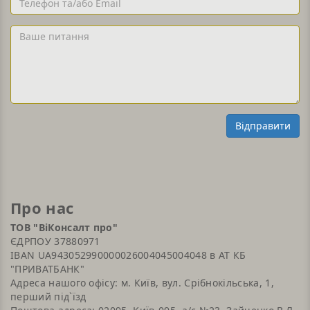
та/
або
Ваше
Email
питання
Відправити
Про нас
ТОВ "ВіКонсалт про"
ЄДРПОУ 37880971
IBAN UA943052990000026004045004048 в АТ КБ
"ПРИВАТБАНК"
Адреса нашого офісу: м. Київ, вул. Срібнокільська, 1,
перший під`їзд