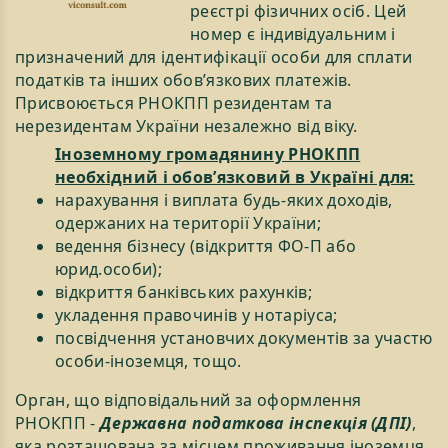
реєстрі фізичних осіб. Цей
номер є індивідуальним і
призначений для ідентифікації особи для сплати
податків та інших обов’язкових платежів.
Присвоюється РНОКПП резидентам та
нерезидентам України незалежно від віку.
Іноземному громадянину РНОКПП
необхідний і обов’язковий в Україні для:
нарахування і виплата будь-яких доходів,
одержаних на території України;
ведення бізнесу (відкриття ФО-П або
юрид.особи);
відкриття банківських рахунків;
укладення правочинів у нотаріуса;
посвідчення установчих документів за участю
особи-іноземця, тощо.
Орган, що відповідальний за оформлення
РНОКПП -
Державна податкова інспекція (ДПІ)
,
яка розташована за місцем проживання іноземця