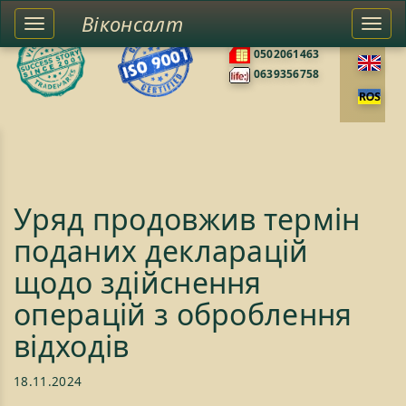
Віконсалт
Toggle
Togg
0676585422
left
navi
0502061463
sidebar
0639356758
Уряд продовжив термін
поданих декларацій
щодо здійснення
операцій з оброблення
відходів
18.11.2024