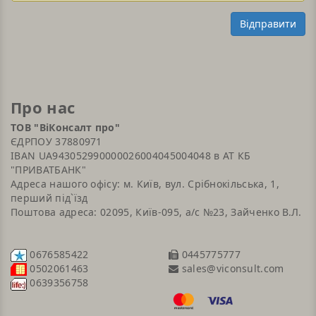
Відправити
Про нас
ТОВ "ВіКонсалт про"
ЄДРПОУ 37880971
IBAN UA943052990000026004045004048 в АТ КБ
"ПРИВАТБАНК"
Адреса нашого офісу: м. Київ, вул. Срібнокільська, 1,
перший під`їзд
Поштова адреса: 02095, Київ-095, а/с №23, Зайченко В.Л.
0676585422
0445775777
sales@viconsult.com
0502061463
0639356758