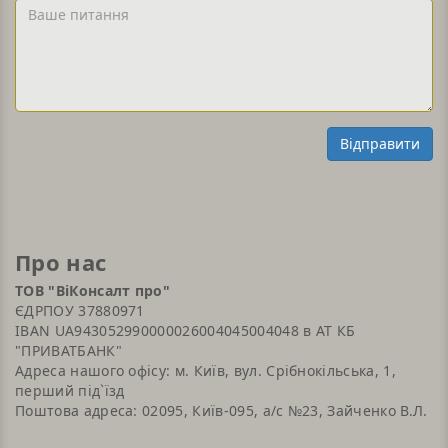
Ваше
Email
питання
Відправити
Про нас
ТОВ "ВіКонсалт про"
ЄДРПОУ 37880971
IBAN UA943052990000026004045004048 в АТ КБ
"ПРИВАТБАНК"
Адреса нашого офісу: м. Київ, вул. Срібнокільська, 1,
перший під`їзд
Поштова адреса: 02095, Київ-095, а/с №23, Зайченко В.Л.