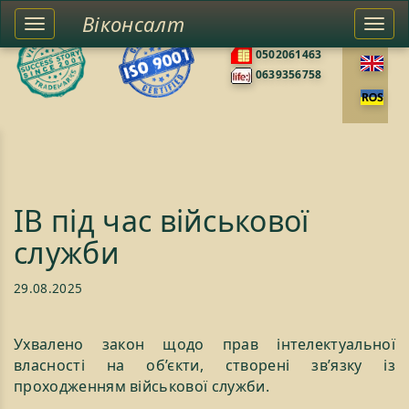
Віконсалт
Toggle
Togg
0676585422
left
navi
0502061463
sidebar
0639356758
ІВ під час військової
служби
29.08.2025
Ухвалено закон щодо прав інтелектуальної
власності на об’єкти, створені зв’язку із
проходженням військової служби.