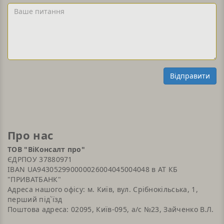
або
Ваше
Email
питання
Відправити
Про нас
ТОВ "ВіКонсалт про"
ЄДРПОУ 37880971
IBAN UA943052990000026004045004048 в АТ КБ
"ПРИВАТБАНК"
Адреса нашого офісу: м. Київ, вул. Срібнокільська, 1,
перший під`їзд
Поштова адреса: 02095, Київ-095, а/с №23, Зайченко В.Л.