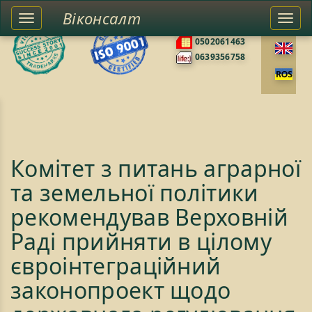
Віконсалт
Toggle
Togg
0676585422
left
navi
0502061463
sidebar
0639356758
Комітет з питань аграрної
та земельної політики
рекомендував Верховній
Раді прийняти в цілому
євроінтеграційний
законопроект щодо