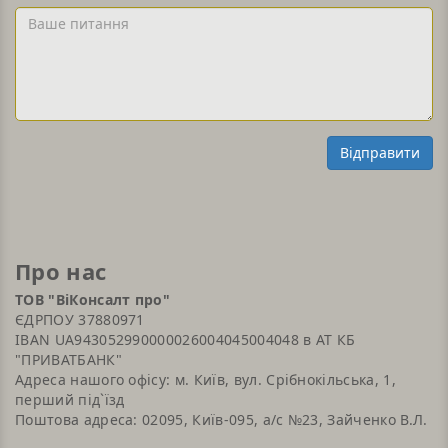
або
Ваше
Email
питання
Відправити
Про нас
ТОВ "ВіКонсалт про"
ЄДРПОУ 37880971
IBAN UA943052990000026004045004048 в АТ КБ
"ПРИВАТБАНК"
Адреса нашого офісу: м. Київ, вул. Срібнокільська, 1,
перший під`їзд
Поштова адреса: 02095, Київ-095, а/с №23, Зайченко В.Л.