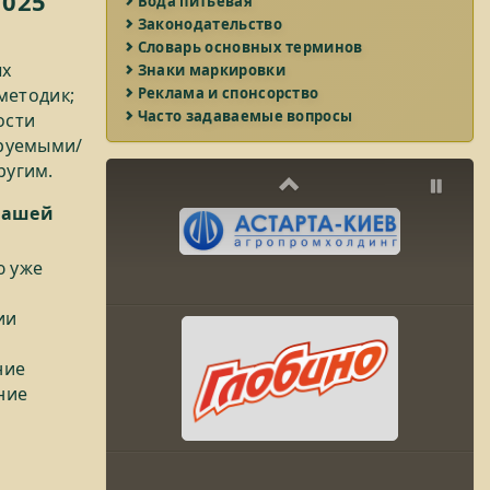
7025
Вода питьевая
Законодательство
Словарь основных терминов
ых
Знаки маркировки
методик;
Реклама и спонсорство
Часто задаваемые вопросы
ости
бруемыми/
ругим.
Previous
Pau
нашей
ю уже
ии
ние
ние