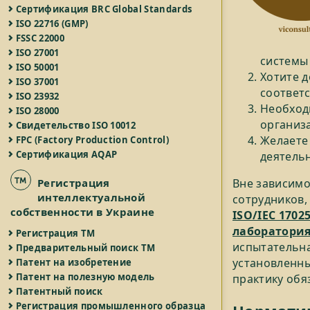
Сертификация BRC Global Standards
ISO 22716 (GMP)
FSSC 22000
ISO 27001
системы
ISO 50001
Хотите д
ISO 37001
соответс
ISO 23932
Необход
ISO 28000
организ
Свидетельство ISO 10012
Желаете
FPC (Factory Production Control)
Сертификация AQAP
деятель
Регистрация
Вне зависимо
интеллектуальной
сотрудников
собственности в Украине
ISO/IEC 170
лаборатори
Регистрация ТМ
испытательна
Предварительный поиск ТМ
установленны
Патент на изобретение
Патент на полезную модель
практику обя
Патентный поиск
Регистрация промышленного образца