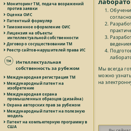
лаборато
Мониторинг ТМ, подача возражений
против заявки
Обучени
Оценка ОИС
согласн
Патентный формуляр
Разрабо
Таможенное оформление ОИС
практиче
Лицензия на объекты
Разрабо
интеллектуальной собственности
ведение
Договор о сосуществовании ТМ
Подгото
Реестр сайтов-нарушителей права ИС
лаборат
Интеллектуальная
собственность за рубежом
Мы всегда го
можно узнать
Международная регистрация ТМ
на электронн
Международный патент на
изобретение
Международная охрана
промышленных образцов (дизайна)
Охрана авторских прав за рубежом
Международный патент на полезную
модель
Патент на компьютерную программу в
США
Вы сейчас