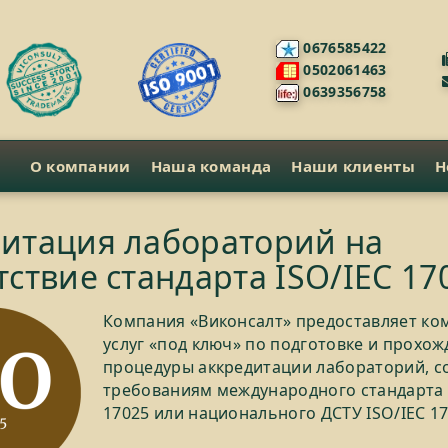
0676585422
0502061463
0639356758
О компании
Наша команда
Наши клиенты
Н
итация лабораторий на
тствие стандарта ISO/IEC 17
Компания «Виконсалт» предоставляет ко
услуг «под ключ» по подготовке и прохо
процедуры аккредитации лабораторий, с
требованиям международного стандарта 
17025 или национального ДСТУ ISO/ІЕС 17