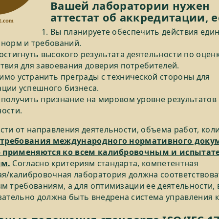
Вашей лаборатории нужен
аттестат об аккредитации, е
Вы планируете обеспечить действия еди
 норм и требований.
остигнуть высокого результата деятельности по оцен
твия для завоевания доверия потребителей.
имо устранить преграды с технической стороны для
ации успешного бизнеса.
 получить признание на мировом уровне результатов
ности.
сти от направления деятельности, объема работ, кол
,
требования международного нормативного доку
25 применяются ко всем калибровочным и испыта
ям.
Согласно критериям стандарта, компетентная
я/калибровочная лаборатория должна соответствова
м требованиям, а для оптимизации ее деятельности, 
зательно должна быть внедрена система управления к