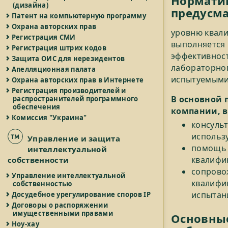
Норматив
(дизайна)
предусма
Патент на компьютерную программу
Охрана авторских прав
уровню квали
Регистрация СМИ
выполняется 
Регистрация штрих кодов
эффективнос
Защита ОИС для нерезидентов
лабораторно
Апелляционная палата
испытуемыми
Охрана авторских прав в Интернете
Регистрация производителей и
В основной 
распространителей программного
обеспечения
компании, в
Комиссия "Украина"
консуль
использ
Управление и защита
помощь 
интеллектуальной
квалифи
собственности
сопрово
Управление интеллектуальной
квалифи
собственностью
испытан
Досудебное урегулирование споров IP
Договоры о распоряжении
имущественными правами
Основные
Ноу-хау