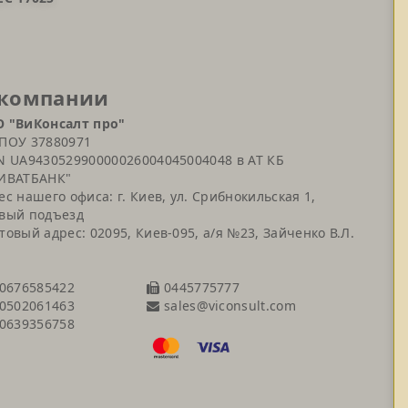
 компании
 "ВиКонсалт про"
ПОУ 37880971
N UA943052990000026004045004048 в АТ КБ
ИВАТБАНК"
ес нашего офиса: г. Киев, ул. Срибнокильская 1,
вый подъезд
товый адрес: 02095, Киев-095, а/я №23, Зайченко В.Л.
0676585422
0445775777
sales@viconsult.com
0502061463
0639356758