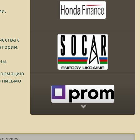
ии,
ества с
атории.
ны.
нформацию
в письмо
Next
EC 17025