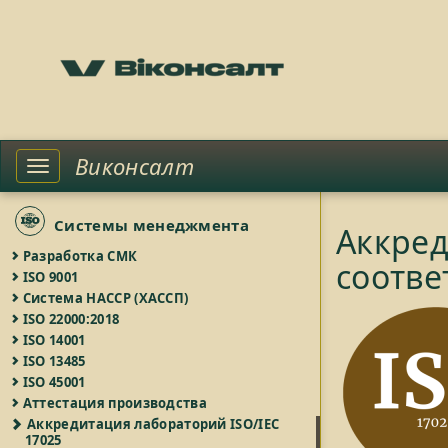
Виконсалт
Toggle
left
sidebar
Системы менеджмента
Аккред
Разработка СМК
соотве
ISO 9001
Система HACCP (ХАССП)
ISO 22000:2018
ISO 14001
ISO 13485
ISO 45001
Аттестация производства
Аккредитация лабораторий ISO/IEC
17025