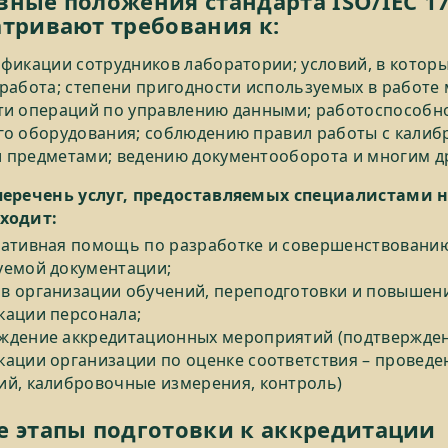
ные положения стандарта ISO/IEC 1
тривают требования к:
фикации сотрудников лаборатории; условий, в котор
работа; степени пригодности используемых в работе 
ти операций по управлению данными; работоспособн
го оборудования; соблюдению правил работы с кали
 предметами; ведению документооборота и многим д
перечень услуг, предоставляемых специалистами 
ходит:
тативная помощь по разработке и совершенствовани
уемой документации;
в организации обучений, переподготовки и повышен
кации персонала;
ждение аккредитационных мероприятий (подтвержде
кации организации по оценке соответствия – проведе
ий, калибровочные измерения, контроль)
 этапы подготовки к аккредитации