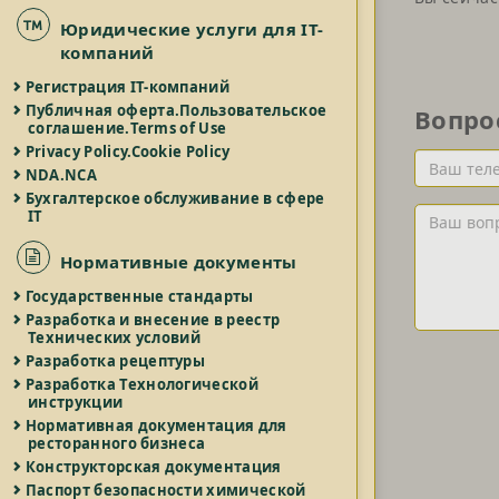
Юридические услуги для IT-
компаний
Регистрация IT-компаний
Публичная оферта.Пользовательское
Вопро
соглашение.Terms of Use
Privacy Policy.Cookie Policy
Ваш
NDA.NCA
телефон
Бухгалтерское обслуживание в сфере
и/
Ваш
IT
или
вопрос
Email
Нормативные документы
Государственные стандарты
Разработка и внесение в реестр
Технических условий
Разработка рецептуры
Разработка Технологической
инструкции
Нормативная документация для
ресторанного бизнеса
Конструкторская документация
Паспорт безопасности химической