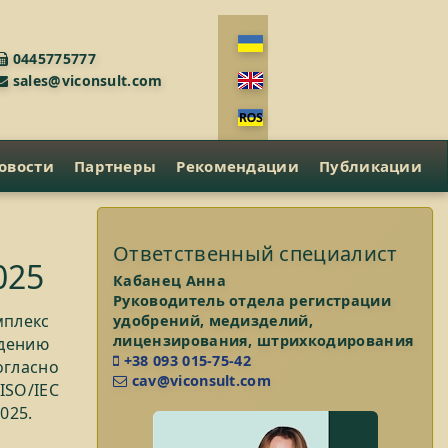
0445775777
sales@viconsult.com
овости
Партнеры
Рекомендации
Публикации
Ответственный специалист
025
Кабанец Анна
Руководитель отдела регистрации
мплекс
удобрений, медизделий,
лицензирования, штрихкодирования
ждению
+38 093 015-75-42
огласно
cav@viconsult.com
ISO/IEC
025.