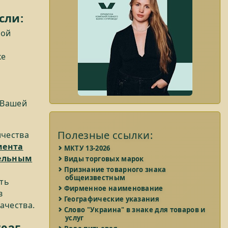
сли:
ной
ке
 Вашей
Полезные ссылки:
ичества
мента
МКТУ 13-2026
тельным
Виды торговых марок
Признание товарного знака
общеизвестным
ть
Фирменное наименование
в
Географические указания
ачества.
Слово "Украина" в знаке для товаров и
услуг