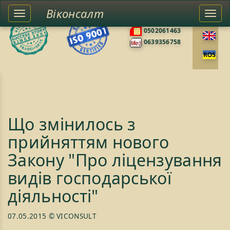
Віконсалт
Toggle
Togg
0676585422
left
navi
0502061463
sidebar
0639356758
Що змінилось з
прийняттям нового
Закону "Про ліцензування
видів господарської
діяльності"
07.05.2015
© VICONSULT