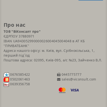
Про нас
ТОВ "ВіКонсалт про"
ЄДРПОУ 37880971
IBAN UA943052990000026004045004048 в АТ КБ
"ПРИВАТБАНК"
Адреса нашого офісу: м. Київ, вул. Срібнокільська, 1,
перший під`їзд
Поштова адреса: 02095, Київ-095, а/с №23, Зайченко В.Л.
0676585422
0445775777
sales@viconsult.com
0502061463
0639356758