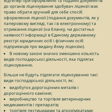
Відтепер при оформленні та поданні документів
до органів ліцензування здобувач ліцензії має
право обрати зручний для себе спосіб
оформлення ліцензії (подання документів, як у
паперовому вигляді, так і в електронному) та
отримання ліцензії (на бланку, чи достатньо
наявності інформації в Єдиному державному
реєстрі юридичних осіб і фізичних осіб
підприємців про видану йому ліцензію).
В новому законі значно зменшено кількість
видів господарської діяльності, яка підлягає
ліцензуванню.
Більше не будуть підлягати ліцензуванню такі
види господарської діяльності, як:
видобуток дорогоцінних металів і
дорогоцінного каміння;
виробництво та торгівля ветеринарних
медикаментів і препаратів;
торгівля пестицидами та агрохімікатами;