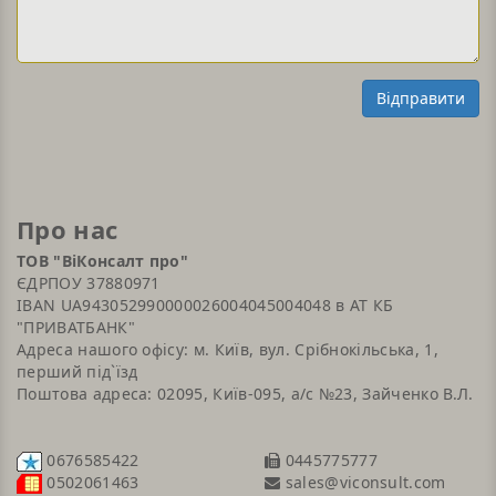
Відправити
Про нас
ТОВ "ВіКонсалт про"
ЄДРПОУ 37880971
IBAN UA943052990000026004045004048 в АТ КБ
"ПРИВАТБАНК"
Адреса нашого офісу: м. Київ, вул. Срібнокільська, 1,
перший під`їзд
Поштова адреса: 02095, Київ-095, а/с №23, Зайченко В.Л.
0676585422
0445775777
sales@viconsult.com
0502061463