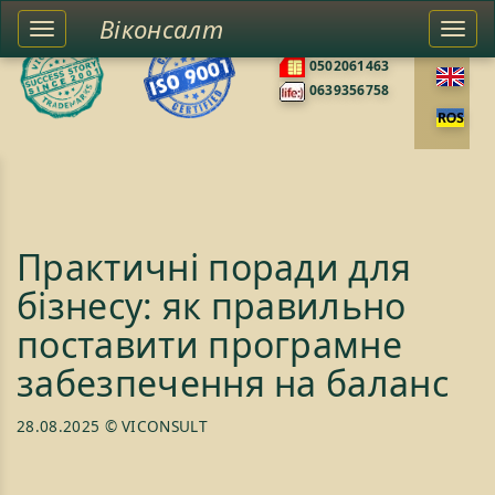
Віконсалт
Toggle
Togg
0676585422
left
navi
0502061463
sidebar
0639356758
Практичні поради для
бізнесу: як правильно
поставити програмне
забезпечення на баланс
28.08.2025
© VICONSULT