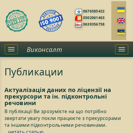
0676585422
0502061463
0639356758
Виконсалт
Toggle
Togg
left
navi
sidebar
Публикации
Актуалізація даних по ліцензії на
прекурсори та ін. підконтрольні
речовини
В публікації Ви зрозумієте на що потрібно
звертати увагу покли працюєте з прекурсорами
та іншими підконтрольними речовинами.
...читать статью