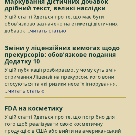
Маркування дієтичних добавок
дрібний текст, великі наслідки
У цій статті йдеться про те, що має бути
обов`язково зазначено на етикетці дієтичних
добавок
...читать статью
Зміни у ліцензійних вимогах щодо
прекурсорів: обов’язкове подання
Додатку 10
У цій публікації розбираємо, у чому суть змін
отримання Ліцензії на прекурсои, кого вони
стосуються та які ризики несе їх ігнорування.
...читать статью
FDA на косметику
У цій статті йдеться про те, що потрібно для
того щоб реалізувати свою косметичну
продукцію в США або вийти на американський