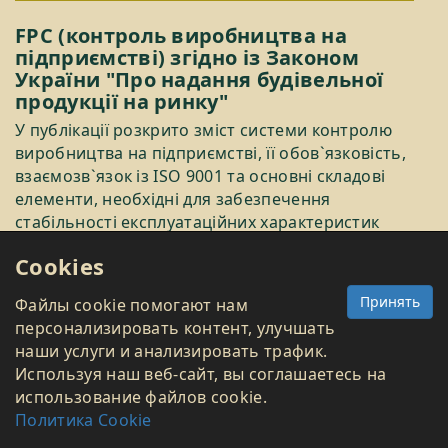
FPC (контроль виробництва на
підприємстві) згідно із Законом
України "Про надання будівельної
продукції на ринку"
У публікації розкрито зміст системи контролю
виробництва на підприємстві, її обов`язковість,
взаємозв`язок із ISO 9001 та основні складові
елементи, необхідні для забезпечення
стабільності експлуатаційних характеристик
будівельної продукції.
...читать статью
Cookies
Резидентство Дія.City: можливості
Принять
Файлы cookie помогают нам
для технологічного бізнесу
персонализировать контент, улучшать
наши услуги и анализировать трафик.
У публікації пояснюємо, що таке резидентство
Используя наш веб-сайт, вы соглашаетесь на
Дія.City, які його основні переваги та чому цей
использование файлов cookie.
режим може бути корисним для технологічних
Политика Cookie
компаній.
...читать статью