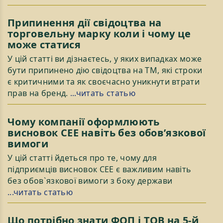
Припинення дії свідоцтва на
торговельну марку коли і чому це
може статися
У цій статті ви дізнаєтесь, у яких випадках може
бути припинено дію свідоцтва на ТМ, які строки
є критичними та як своєчасно уникнути втрати
прав на бренд.
...читать статью
Чому компанії оформлюють
висновок СЕЕ навіть без обов’язкової
вимоги
У цій статті йдеться про те, чому для
підприємців висновок СЕЕ є важливим навіть
без обов`язкової вимоги з боку держави
...читать статью
Що потрібно знати ФОП і ТОВ на 5-й