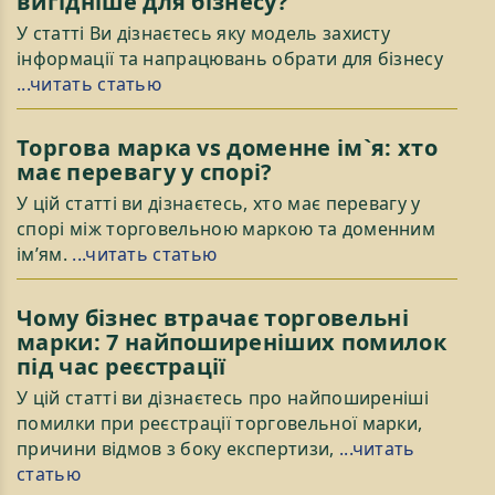
вигідніше для бізнесу?
У статті Ви дізнаєтесь яку модель захисту
інформації та напрацювань обрати для бізнесу
...читать статью
Торгова марка vs доменне ім`я: хто
має перевагу у спорі?
У цій статті ви дізнаєтесь, хто має перевагу у
спорі між торговельною маркою та доменним
ім’ям.
...читать статью
Чому бізнес втрачає торговельні
марки: 7 найпоширеніших помилок
під час реєстрації
У цій статті ви дізнаєтесь про найпоширеніші
помилки при реєстрації торговельної марки,
причини відмов з боку експертизи,
...читать
статью