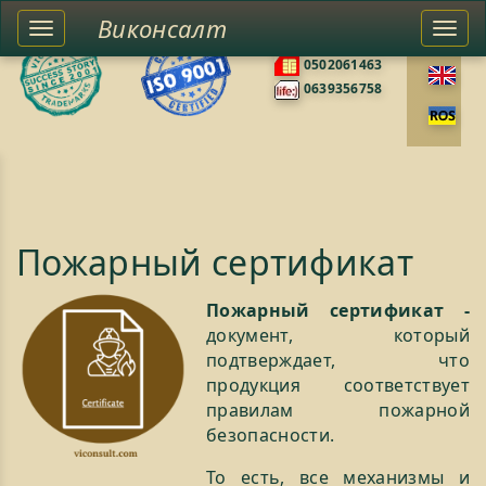
Виконсалт
Toggle
Togg
0676585422
left
navi
0502061463
sidebar
0639356758
Пожарный сертификат
Пожарный сертификат -
документ, который
подтверждает, что
продукция соответствует
правилам пожарной
безопасности.
То есть, все механизмы и