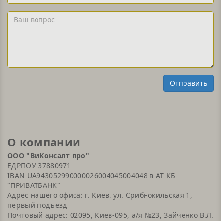
телефон
и/
Ваш
или
вопрос
Email
Отправить
О компании
ООО "ВиКонсалт про"
ЕДРПОУ 37880971
IBAN UA943052990000026004045004048 в АТ КБ
"ПРИВАТБАНК"
Адрес нашего офиса: г. Киев, ул. Срибнокильская 1,
первый подъезд
Почтовый адрес: 02095, Киев-095, а/я №23, Зайченко В.Л.