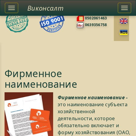
Виконсалт
Toggle
Togg
0676585422
left
navi
0502061463
sidebar
0639356758
Фирменное
наименование
Фирменное наименование -
это наименование субъекта
хозяйственной
деятельности, которое
обязательно включает и
форму хозяйствования (ОАО,