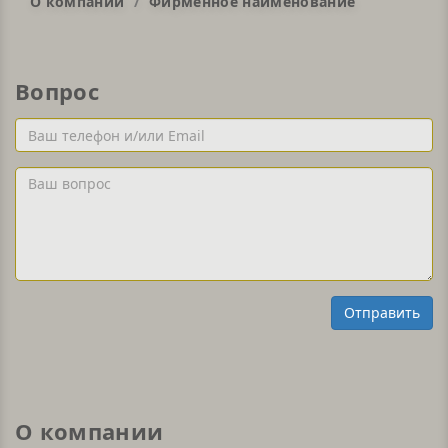
О компании
Фирменное наименование
Вопрос
Ваш
телефон
и/
Ваш
или
вопрос
Email
Отправить
О компании