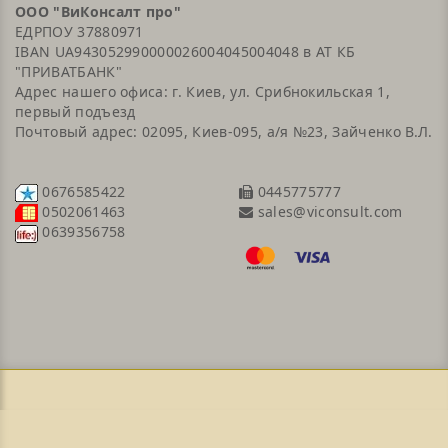
ООО "ВиКонсалт про"
ЕДРПОУ 37880971
IBAN UA943052990000026004045004048 в АТ КБ
"ПРИВАТБАНК"
Адрес нашего офиса: г. Киев, ул. Срибнокильская 1,
первый подъезд
Почтовый адрес: 02095, Киев-095, а/я №23, Зайченко В.Л.
0676585422
0445775777
sales@viconsult.com
0502061463
0639356758