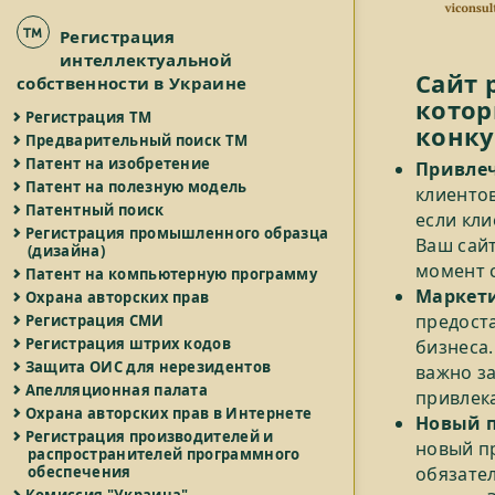
Регистрация
интеллектуальной
Сайт 
собственности в Украине
котор
Регистрация ТМ
конку
Предварительный поиск ТМ
Патент на изобретение
Привлеч
Патент на полезную модель
клиентов
Патентный поиск
если кли
Регистрация промышленного образца
Ваш сай
(дизайна)
момент с
Патент на компьютерную программу
Маркети
Охрана авторских прав
предост
Регистрация СМИ
Регистрация штрих кодов
бизнеса.
Защита ОИС для нерезидентов
важно з
Апелляционная палата
привлек
Охрана авторских прав в Интернете
Новый п
Регистрация производителей и
новый п
распространителей программного
обязател
обеспечения