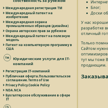
собственность за рубежом
Интерне
Блог;
Международная регистрация ТМ
Доски о
Международный патент на
изобретение
Международная охрана
У нас хороши
промышленных образцов (дизайна)
разработке в
Охрана авторских прав за рубежом
отличный гот
Международный патент на полезную
модель
Только помни
Патент на компьютерную программу в
Сайтом нужно
США
оптимизирова
Юридические услуги для IT-
тут мы тоже 
компаний
продающим.
Регистрация IT-компаний
Заказыва
Публичная оферта.Пользовательское
соглашение.Terms of Use
Privacy Policy.Cookie Policy
NDA.NCA
Бухгалтерское обслуживание в сфере
IT