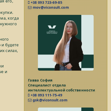
ая его,
+38 093 723-69-85
mov@viconsult.com
купки.
ма, когда
 нужного
ного
 и будете
их силах,
ки
ые и
Гавва София
Специалист отдела
интеллектуальной собственности
+38 093 111-75-49
gsk@viconsult.com