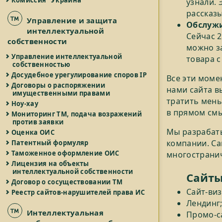
Комиссия "Украина"
узнали. 
рассказы
Управление и защита
Обслуж
интеллектуальной
Сейчас 2
собственности
можно за
Управление интеллектуальной
товара с
собственностью
Досудебное урегулирование споров IP
Все эти моме
Договоры о распоряжении
нами сайта в
имущественными правами
тратить мень
Ноу-хау
в прямом смы
Мониторинг ТМ, подача возражений
против заявки
Мы разрабаты
Оценка ОИС
компании. Са
Патентный формуляр
Таможенное оформление ОИС
многострани
Лицензия на объекты
интеллектуальной собственности
Сайты
Договор о сосуществовании ТМ
Сайт-виз
Реестр сайтов-нарушителей права ИС
Лендинг
Интеллектуальная
Промо-с