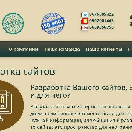
0676585422
0502061463
0639356758
О компании
Наша команда
Наши клиенты
Н
отка сайтов
Разработка Вашего сайтов.
и для чего?
Все уже знают, что интернет развивается
днем, если раньше это место было для по
нужной информации, для общения и разв
то сейчас это пространство для неогран