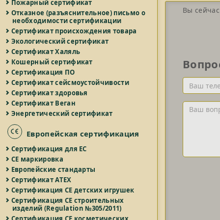
Пожарный сертификат
Вы сейчас
Отказное (разъяснительное) письмо о
необходимости сертификации
Сертификат происхождения товара
Экологический сертификат
Сертификат Халяль
Вопро
Кошерный сертификат
Сертификация ПО
Ваш
Сертификат сейсмоустойчивости
телефон
Сертификат здоровья
и/
Сертификат Веган
Ваш
или
Энергетический сертификат
вопрос
Email
Европейская сертификация
Сертификация для ЕС
СЕ маркировка
Европейские стандарты
Сертификат ATEX
Сертификация СЕ детских игрушек
Сертификация СЕ строительных
изделий (Regulation №305/2011)
Сертификация СЕ косметических