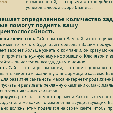
возможностей, с которыми можно добит
успехов в любой сфере бизнеса.
решает определенное количество зад
ые помогут поднять вашу
рентоспособность.
ение клиентов.
Сайт поможет Вам найти потенциал
, именно тех, кто будет заинтересован Вашим продук
ент захочет больше узнать о компании, он сразу мож
т и прочитать нужную ему информацию. Ключевой и 
айта – он доступен всегда, днем и ночью.
нг.
Сайт – это лицо компании, с его помощью можно
авлять клиентам, различную информацию касаемо Ва
 Для развития сайта есть масса интернет-продвижений
апускать и развивать рекламную кампанию, максимал
ая потенциальных клиентов.
родукт.
ратя на это много времени.Как только у вас 
родукт или же какие-то изменения в существующих, В
ьно должны этим поделится на своем сайте, чтобы пр