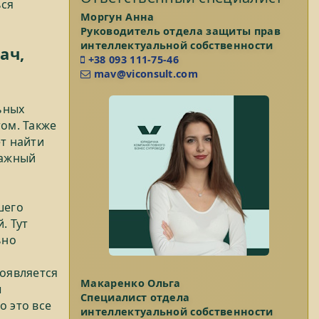
ься
Моргун Анна
Руководитель отдела защиты прав
интеллектуальной собственности
ач,
+38 093 111-75-46
mav@viconsult.com
ьных
том. Также
ет найти
важный
шего
. Тут
ьно
появляется
Макаренко Ольга
ы
Специалист отдела
о это все
интеллектуальной собственности