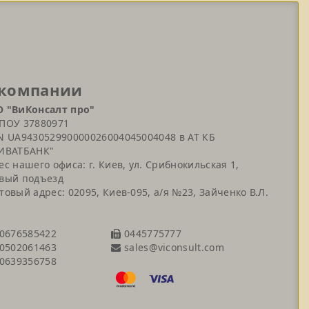
 компании
 "ВиКонсалт про"
ПОУ 37880971
N UA943052990000026004045004048 в АТ КБ
ИВАТБАНК"
ес нашего офиса: г. Киев, ул. Срибнокильская 1,
вый подъезд
товый адрес: 02095, Киев-095, а/я №23, Зайченко В.Л.
0676585422
0445775777
sales@viconsult.com
0502061463
0639356758