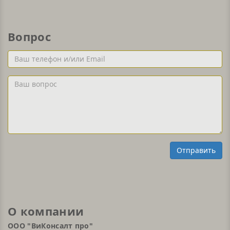
Вопрос
Ваш
телефон
и/
Ваш
или
вопрос
Email
Отправить
О компании
ООО "ВиКонсалт про"