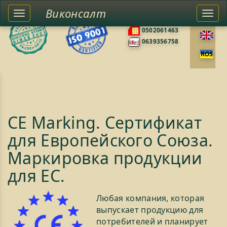
Виконсалт
Toggle
Togg
0676585422
left
navi
0502061463
sidebar
0639356758
CE Marking. Сертификат
для Европейского Союза.
Маркировка продукции
для ЕС.
Любая компания, которая
выпускает продукцию для
потребителей и планирует