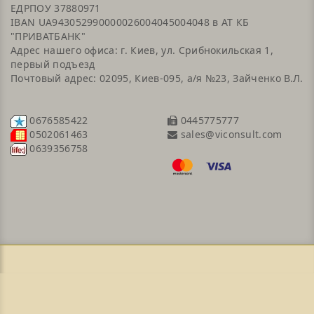
ЕДРПОУ 37880971
IBAN UA943052990000026004045004048 в АТ КБ
"ПРИВАТБАНК"
Адрес нашего офиса: г. Киев, ул. Срибнокильская 1,
первый подъезд
Почтовый адрес: 02095, Киев-095, а/я №23, Зайченко В.Л.
0676585422
0445775777
sales@viconsult.com
0502061463
0639356758