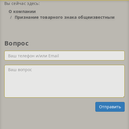
Вы сейчас здесь:
О компании
Признание товарного знака общеизвестным
Вопрос
Ваш
телефон
и/
Ваш
или
вопрос
Email
Отправить