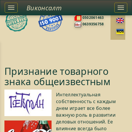
Виконсалт
Toggle
Togg
0676585422
left
navi
0502061463
sidebar
0639356758
Признание товарного
знака общеизвестным
Интеллектуальная
собственность с каждым
днем играет все более
важную роль в развитии
деловых отношений. Ее
влияние вcегда былo