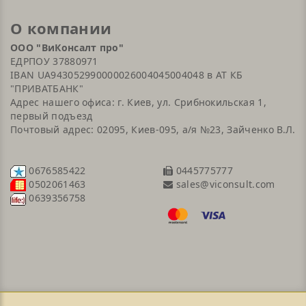
О компании
ООО "ВиКонсалт про"
ЕДРПОУ 37880971
IBAN UA943052990000026004045004048 в АТ КБ
"ПРИВАТБАНК"
Адрес нашего офиса: г. Киев, ул. Срибнокильская 1,
первый подъезд
Почтовый адрес: 02095, Киев-095, а/я №23, Зайченко В.Л.
0676585422
0445775777
sales@viconsult.com
0502061463
0639356758