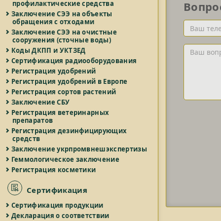
профилактические средства
Вопро
Заключение СЭЭ на объекты
обращения с отходами
Ваш
Заключение СЭЭ на очистные
телефон
сооружения (сточные воды)
и/
Ваш
Коды ДКПП и УКТЗЕД
или
вопрос
Сертификация радиооборудования
Email
Регистрация удобрений
Регистрация удобрений в Европе
Регистрация сортов растений
Заключение СБУ
Регистрация ветеринарных
препаратов
Регистрация дезинфицирующих
средств
Заключение укрпромвнешэкспертизы
Геммологическое заключение
Регистрация косметики
Сертификация
Сертификация продукции
Декларация о соответствии