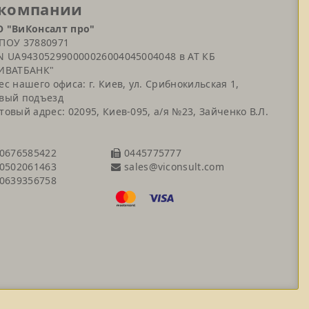
 компании
 "ВиКонсалт про"
ПОУ 37880971
N UA943052990000026004045004048 в АТ КБ
ИВАТБАНК"
ес нашего офиса: г. Киев, ул. Срибнокильская 1,
вый подъезд
товый адрес: 02095, Киев-095, а/я №23, Зайченко В.Л.
0676585422
0445775777
sales@viconsult.com
0502061463
0639356758