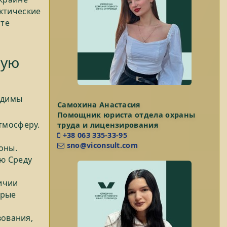
ктические
ате
кую
одимы
Самохина Анастасия
Помощник юриста отдела охраны
тмосферу.
труда и лицензирования
+38 063 335-33-95
sno@viconsult.com
оны.
ю Среду
ичии
орые
вования,