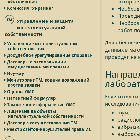
которые 
обеспечения
Необход
Комиссия "Украина"
Проводит
Управление и защита
Необход
интеллектуальной
работ по
собственности
Для обеспече
Управление интеллектуальной
собственностью
данных в мак
Досудебное урегулирование споров IP
проводят на 
Договоры о распоряжении
имущественными правами
Направ
Ноу-хау
Мониторинг ТМ, подача возражений
лаборат
против заявки
Оценка ОИС
Если в целом
Патентный формуляр
исследования
Таможенное оформление ОИС
Лицензия на объекты
шум;
интеллектуальной собственности
радиоло
Договор о сосуществовании ТМ
вибраци
Реестр сайтов-нарушителей права ИС
выбросы