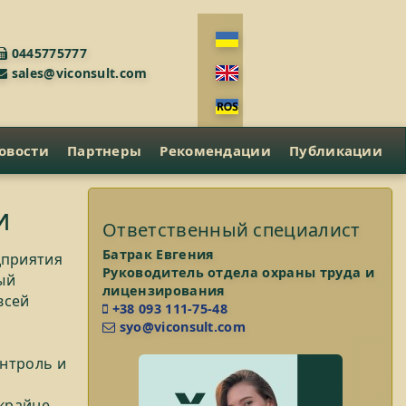
0445775777
sales@viconsult.com
овости
Партнеры
Рекомендации
Публикации
и
Ответственный специалист
Батрак Евгения
дприятия
Руководитель отдела охраны труда и
ый
лицензирования
всей
+38 093 111-75-48
syo@viconsult.com
онтроль и
 крайне