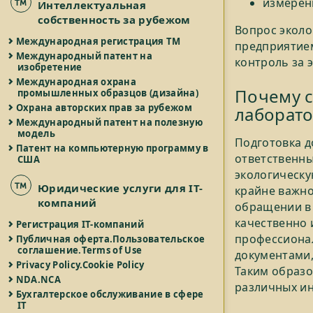
измерен
Интеллектуальная
собственность за рубежом
Вопрос эколо
Международная регистрация ТМ
предприятием
Международный патент на
контроль за 
изобретение
Международная охрана
Почему с
промышленных образцов (дизайна)
Охрана авторских прав за рубежом
лаборато
Международный патент на полезную
модель
Подготовка д
Патент на компьютерную программу в
ответственны
США
экологическу
Юридические услуги для IT-
крайне важно
компаний
обращении в 
качественно 
Регистрация IT-компаний
профессиона
Публичная оферта.Пользовательское
соглашение.Terms of Use
документами,
Privacy Policy.Cookie Policy
Таким образо
NDA.NCA
различных ин
Бухгалтерское обслуживание в сфере
IT