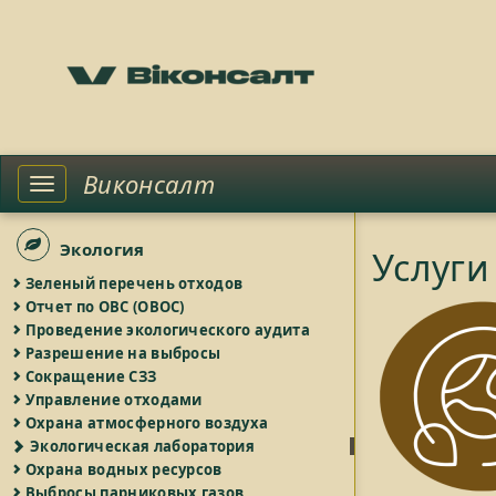
Виконсалт
Toggle
left
sidebar
Экология
Услуги
Зеленый перечень отходов
Отчет по ОВС (ОВОС)
Проведение экологического аудита
Разрешение на выбросы
Сокращение СЗЗ
Управление отходами
Охрана атмосферного воздуха
Экологическая лаборатория
Охрана водных ресурсов
Выбросы парниковых газов