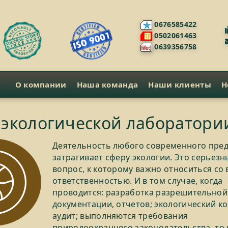
0676585422
0502061463
0639356758
О компании
Наша команда
Наши клиенты
Н
 экологической лаборатори
Деятельность любого современного пре
затрагивает сферу экологии. Это серьезн
вопрос, к которому важно относиться со 
ответственностью. И в том случае, когда
проводится: разработка разрешительной
документации, отчетов; экологический к
аудит; выполняются требования
природоохранного законодательства, то