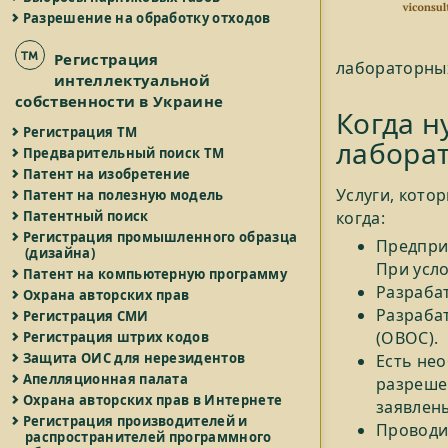
Разрешение на обработку отходов
Регистрация
лабораторных
интеллектуальной
собственности в Украине
Когда н
Регистрация ТМ
лабора
Предварительный поиск ТМ
Патент на изобретение
Услуги, кото
Патент на полезную модель
Патентный поиск
когда:
Регистрация промышленного образца
Предпри
(дизайна)
При усл
Патент на компьютерную программу
Разраба
Охрана авторских прав
Разраба
Регистрация СМИ
(ОВОС).
Регистрация штрих кодов
Защита ОИС для нерезидентов
Есть не
Апелляционная палата
разреше
Охрана авторских прав в Интернете
заявлен
Регистрация производителей и
Проводит
распространителей программного