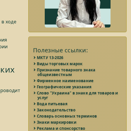
 в ходе
ния
рии
Полезные ссылки:
МКТУ 13-2026
Виды торговых марок
ских
Признание товарного знака
общеизвестным
Фирменное наименование
Географические указания
проводит
Слово "Украина" в знаке для товаров и
услуг
Вода питьевая
Законодательство
Словарь основных терминов
Знаки маркировки
Реклама и спонсорство