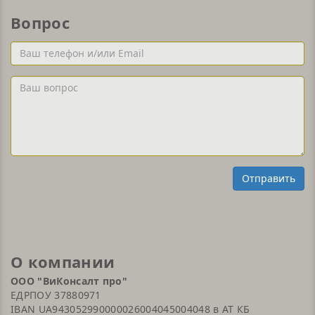
Вопрос
Ваш
телефон
и/
Ваш
или
вопрос
Email
Отправить
О компании
ООО "ВиКонсалт про"
ЕДРПОУ 37880971
IBAN UA943052990000026004045004048 в АТ КБ