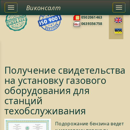
Виконсалт
Toggle
Togg
0676585422
left
navi
0502061463
sidebar
0639356758
Получение свидетельства
на установку газового
оборудования для
станций
техобслуживания
Подорожание бензина ведет