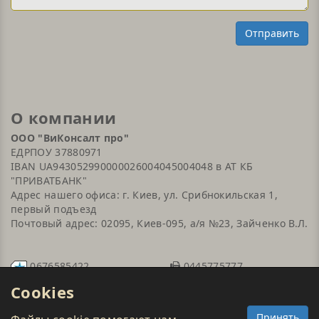
Отправить
О компании
ООО "ВиКонсалт про"
ЕДРПОУ 37880971
IBAN UA943052990000026004045004048 в АТ КБ
"ПРИВАТБАНК"
Адрес нашего офиса: г. Киев, ул. Срибнокильская 1,
первый подъезд
Почтовый адрес: 02095, Киев-095, а/я №23, Зайченко В.Л.
0676585422
0445775777
sales@viconsult.com
0502061463
Cookies
0639356758
Принять