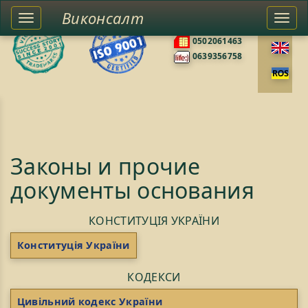
Виконсалт
Toggle
Togg
0676585422
left
navi
0502061463
sidebar
0639356758
Законы и прочие
документы основания
КОНСТИТУЦІЯ УКРАЇНИ
Конституція України
КОДЕКСИ
Цивільний кодекс України