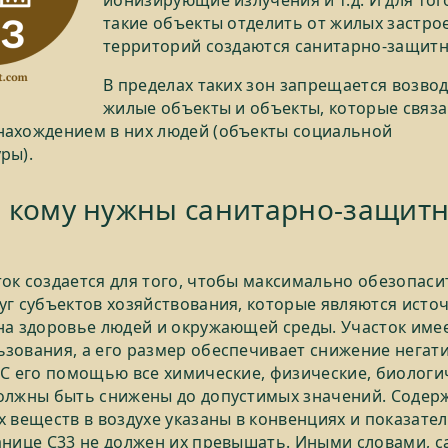
ионизирующие излучения и т.д. И для тог
такие объекты отделить от жилых застрое
территорий создаются санитарно-защитн
В пределах таких зон запрещается возво
жилые объекты и объекты, которые связа
нахождением в них людей (объекты социальной
ры).
и кому нужны санитарно-защит
ок создается для того, чтобы максимально обезопаси
уг субъектов хозяйствования, которые являются исто
на здоровье людей и окружающей среды. Участок име
зования, а его размер обеспечивает снижение негат
 С его помощью все химические, физические, биологи
олжны быть снижены до допустимых значений. Содер
х веществ в воздухе указаны в конвенциях и показател
анице С33 не должен их превышать. Иными словами, с