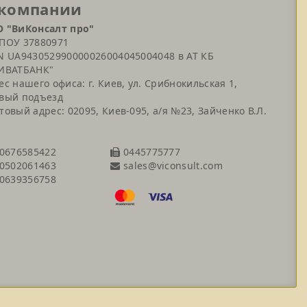
 компании
 "ВиКонсалт про"
ПОУ 37880971
N UA943052990000026004045004048 в АТ КБ
ИВАТБАНК"
ес нашего офиса: г. Киев, ул. Срибнокильская 1,
вый подъезд
товый адрес: 02095, Киев-095, а/я №23, Зайченко В.Л.
0676585422
0445775777
sales@viconsult.com
0502061463
0639356758