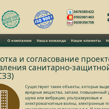
0676585422
0502061463
0639356758
О компании
Наша команда
Наши клиенты
Н
отка и согласование проект
вления санитарно-защитно
СЗЗ)
Существуют такие объекты, которые выд
вредные вещества, запахи, повышенный 
шума или вибрации, ультразвуковые и
электромагнитные волны, электронные п