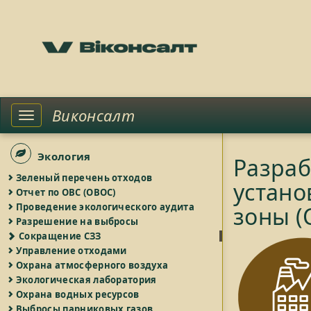
Виконсалт
Toggle
left
sidebar
Экология
Разраб
Зеленый перечень отходов
устано
Отчет по ОВС (ОВОС)
Проведение экологического аудита
зоны (
Разрешение на выбросы
Сокращение СЗЗ
Управление отходами
Охрана атмосферного воздуха
Экологическая лаборатория
Охрана водных ресурсов
Выбросы парниковых газов