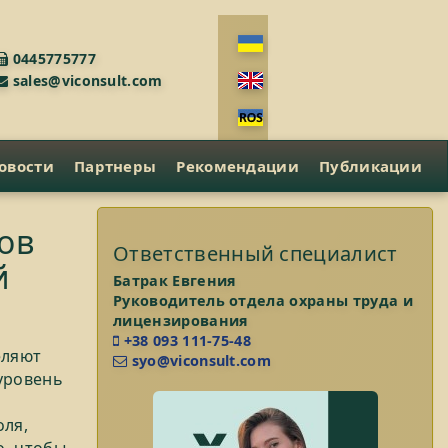
0445775777
sales@viconsult.com
овости
Партнеры
Рекомендации
Публикации
ов
Ответственный специалист
й
Батрак Евгения
Руководитель отдела охраны труда и
лицензирования
+38 093 111-75-48
еляют
syo@viconsult.com
уровень
оля,