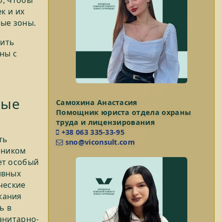
о, чтобы
к и их
ые зоны.
дить
ны с
ные
Самохина Анастасия
Помощник юриста отдела охраны
труда и лицензирования
+38 063 335-33-95
ть
sno@viconsult.com
чником
ет особый
ивных
ческие
жания
ь в
анитарно-