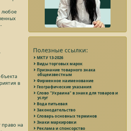
м любое
ленных
-
Полезные ссылки:
.
МКТУ 13-2026
Виды торговых марок
Признание товарного знака
общеизвестным
объекта
Фирменное наименование
риятия в
Географические указания
Слово "Украина" в знаке для товаров и
услуг
Вода питьевая
Законодательство
Словарь основных терминов
Знаки маркировки
 право на
Реклама и спонсорство