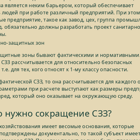
а является неким барьером, который обеспечивает
 людей при работе различный предприятий. При это
 предприятие, такое как завод, цех, группа промыш
.д. обязательно должны разработать проект санитарно
ны.
рно-защитных зон
ащитные зоны бывают фактическими и нормативными
СЗЗ рассчитывается для относительно безопасных
т.е. для тех, кого относят к 1-му классу опасности.
 фактической СЗЗ, то она рассчитывается для каждого 
раметрами при расчете выступают как размеры предп
 вред, который оно оказывает на окружающую среду.
о нужно сокращение СЗЗ?
 хозяйствования имеет весомые основания, которые
подтверждены документально, то такой субъект имеет