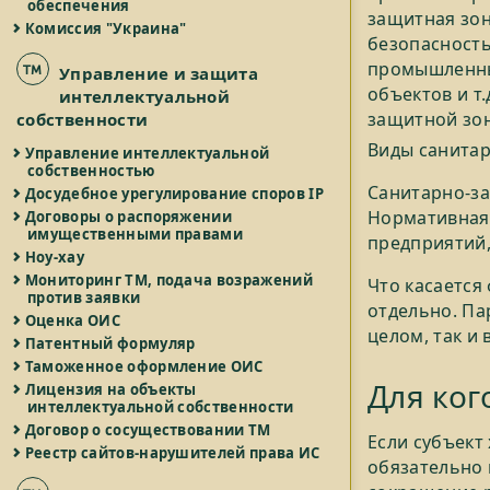
обеспечения
защитная зон
Комиссия "Украина"
безопасность
промышленные
Управление и защита
объектов и т
интеллектуальной
защитной зо
собственности
Виды санита
Управление интеллектуальной
собственностью
Санитарно-з
Досудебное урегулирование споров IP
Нормативная 
Договоры о распоряжении
имущественными правами
предприятий, 
Ноу-хау
Мониторинг ТМ, подача возражений
Что касается
против заявки
отдельно. Па
Оценка ОИС
целом, так и
Патентный формуляр
Таможенное оформление ОИС
Для ког
Лицензия на объекты
интеллектуальной собственности
Договор о сосуществовании ТМ
Если субъект
Реестр сайтов-нарушителей права ИС
обязательно 