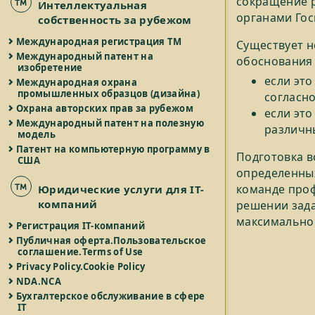
сокращение р
Интеллектуальная
органами Го
собственность за рубежом
Международная регистрация ТМ
Существует н
Международный патент на
обоснования 
изобретение
если это
Международная охрана
промышленных образцов (дизайна)
согласно
Охрана авторских прав за рубежом
если это
Международный патент на полезную
различн
модель
Патент на компьютерную программу в
Подготовка в
США
определенных
команде про
Юридические услуги для IT-
компаний
решении задач
максимально 
Регистрация IT-компаний
Публичная оферта.Пользовательское
соглашение.Terms of Use
Privacy Policy.Cookie Policy
NDA.NCA
Бухгалтерское обслуживание в сфере
IT