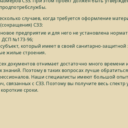
азмеров СЗЗ. При этом проект должен быть утвержде
спродпотребслужбы.
есколько случаев, когда требуется оформление матер
(сокращения) СЗЗ:
 новое предприятие и для него не установлена норма
 ДСП №173-96;
 субъект, который имеет в своей санитарно-защитной
ые жилые строения.
сех документов отнимает достаточно много времени и
 знаний. Поэтому в таких вопросах лучше обратиться
фессионалов. Наши специалисты имеют большой опыт
, связанных с СЗЗ. Поэтому вы получите весь спектр у
короткие сроки.