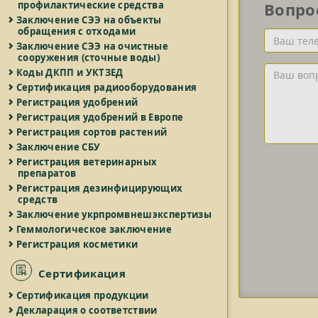
профилактические средства
Вопро
Заключение СЭЭ на объекты
обращения с отходами
Ваш
Заключение СЭЭ на очистные
телефон
сооружения (сточные воды)
и/
Ваш
Коды ДКПП и УКТЗЕД
или
вопрос
Сертификация радиооборудования
Email
Регистрация удобрений
Регистрация удобрений в Европе
Регистрация сортов растений
Заключение СБУ
Регистрация ветеринарных
препаратов
Регистрация дезинфицирующих
средств
Заключение укрпромвнешэкспертизы
Геммологическое заключение
Регистрация косметики
Сертификация
Сертификация продукции
Декларация о соответствии