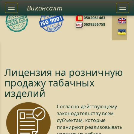
Виконсалт
Toggle
Togg
0676585422
left
navi
0502061463
sidebar
0639356758
Лицензия на розничную
продажу табачных
изделий
Согласно действующему
законодательству всем
субъектам, которые
планируют реализовывать