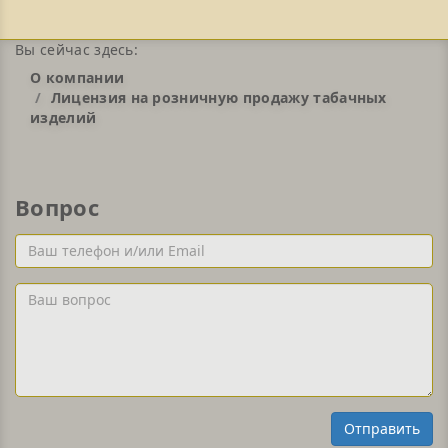
Вы сейчас здесь:
О компании
Лицензия на розничную продажу табачных
изделий
Вопрос
Ваш
телефон
и/
Ваш
или
вопрос
Email
Отправить