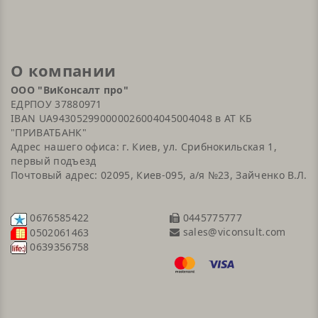
О компании
ООО "ВиКонсалт про"
ЕДРПОУ 37880971
IBAN UA943052990000026004045004048 в АТ КБ
"ПРИВАТБАНК"
Адрес нашего офиса: г. Киев, ул. Срибнокильская 1,
первый подъезд
Почтовый адрес: 02095, Киев-095, а/я №23, Зайченко В.Л.
0676585422
0445775777
sales@viconsult.com
0502061463
0639356758