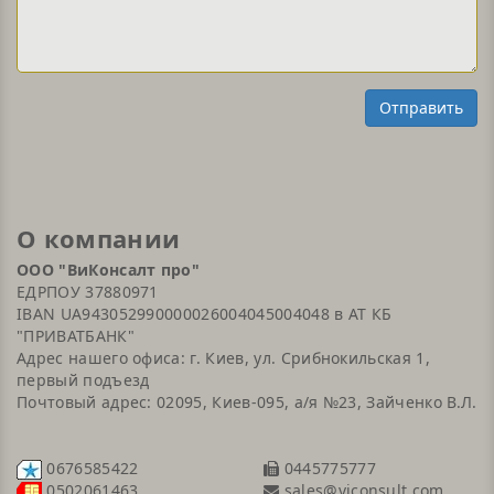
Отправить
О компании
ООО "ВиКонсалт про"
ЕДРПОУ 37880971
IBAN UA943052990000026004045004048 в АТ КБ
"ПРИВАТБАНК"
Адрес нашего офиса: г. Киев, ул. Срибнокильская 1,
первый подъезд
Почтовый адрес: 02095, Киев-095, а/я №23, Зайченко В.Л.
0676585422
0445775777
sales@viconsult.com
0502061463