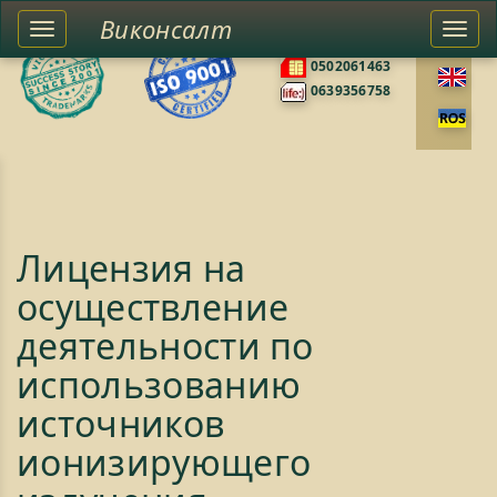
Виконсалт
Toggle
Togg
0676585422
left
navi
0502061463
sidebar
0639356758
Лицензия на
осуществление
деятельности по
использованию
источников
ионизирующего