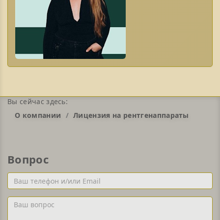
Вы сейчас здесь:
О компании
Лицензия на рентгенаппараты
Вопрос
Ваш
телефон
и/
Ваш
или
вопрос
Email