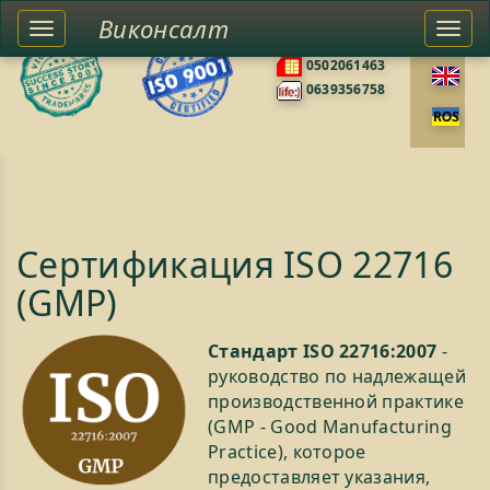
Виконсалт
Toggle
Togg
0676585422
left
navi
0502061463
sidebar
0639356758
Сертификация ISO 22716
(GMP)
Стандарт ISO 22716:2007
-
руководство по надлежащей
производственной практике
(GMP - Good Manufacturing
Practice), которое
предоставляет указания,