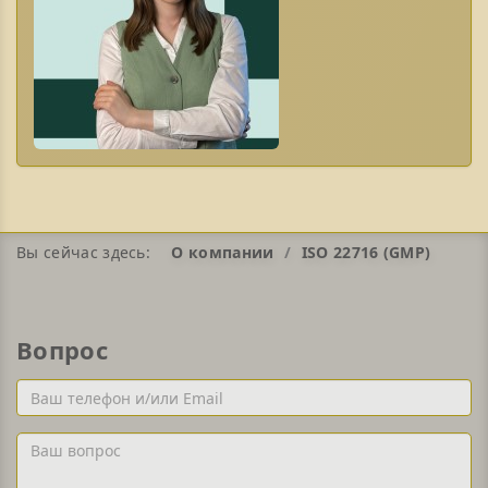
Вы сейчас здесь:
О компании
ISO 22716 (GMP)
Вопрос
Ваш
телефон
и/
Ваш
или
вопрос
Email