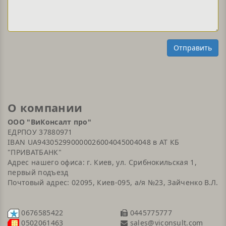
Отправить
О компании
ООО "ВиКонсалт про"
ЕДРПОУ 37880971
IBAN UA943052990000026004045004048 в АТ КБ
"ПРИВАТБАНК"
Адрес нашего офиса: г. Киев, ул. Срибнокильская 1,
первый подъезд
Почтовый адрес: 02095, Киев-095, а/я №23, Зайченко В.Л.
0676585422
0445775777
sales@viconsult.com
0502061463