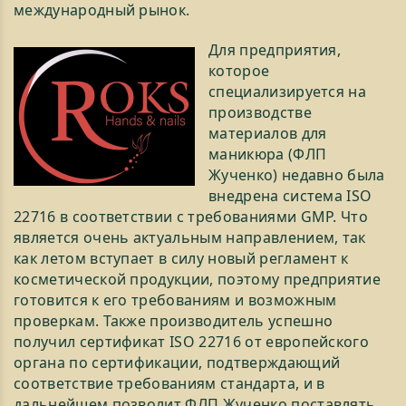
международный рынок.
Для предприятия,
которое
специализируется на
производстве
материалов для
маникюра (ФЛП
Жученко) недавно была
внедрена система ISO
22716 в соответствии с требованиями GMP. Что
является очень актуальным направлением, так
как летом вступает в силу новый регламент к
косметической продукции, поэтому предприятие
готовится к его требованиям и возможным
проверкам. Также производитель успешно
получил сертификат ISO 22716 от европейского
органа по сертификации, подтверждающий
соответствие требованиям стандарта, и в
дальнейшем позволит ФЛП Жученко поставлять