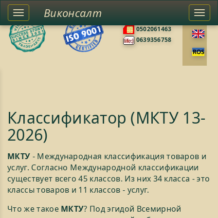
Виконсалт
Toggle
Togg
0676585422
left
navi
0502061463
sidebar
0639356758
Классификатор (МКТУ 13-
2026)
МКТУ
- Международная классификация товаров и
услуг. Согласно Международной классификации
существует всего 45 классов. Из них 34 класса - это
классы товаров и 11 классов - услуг.
Что же такое
МКТУ
? Под эгидой Всемирной