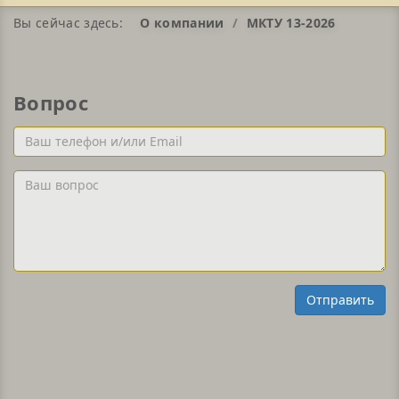
Вы сейчас здесь:
О компании
МКТУ 13-2026
Вопрос
Ваш
телефон
и/
Ваш
или
вопрос
Email
Отправить