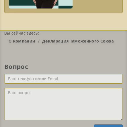
Вы сейчас здесь:
О компании
Декларация Таможенного Союза
Вопрос
Ваш
телефон
и/
Ваш
или
вопрос
Email