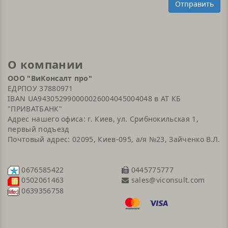
Отправить
О компании
ООО "ВиКонсалт про"
ЕДРПОУ 37880971
IBAN UA943052990000026004045004048 в АТ КБ
"ПРИВАТБАНК"
Адрес нашего офиса: г. Киев, ул. Срибнокильская 1,
первый подъезд
Почтовый адрес: 02095, Киев-095, а/я №23, Зайченко В.Л.
0676585422
0445775777
sales@viconsult.com
0502061463
0639356758