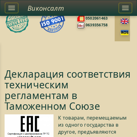
Виконсалт
Toggle
Togg
0676585422
left
navi
0502061463
sidebar
0639356758
Декларация соответствия
техническим
регламентам в
Таможенном Союзе
К товарам, перемещаемым
из одного государства в
другое, предъявляются